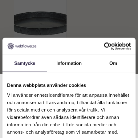
Bricka | Rund Grå
hårdplast Ø27x3cm
Samtycke
Information
Om
59
kr
Från:
Lägg till i
Denna webbplats använder cookies
varukorg
Vi använder enhetsidentifierare för att anpassa innehållet
Välkommen till Webflower
och annonserna till användarna, tillhandahålla funktioner
Vilken typ av kund är du? Du kan alltid justera ditt val
för sociala medier och analysera vår trafik. Vi
längst upp på sidan.
vidarebefordrar även sådana identifierare och annan
information från din enhet till de sociala medier och
Företagskund (exkl. moms)
annons- och analysföretag som vi samarbetar med.