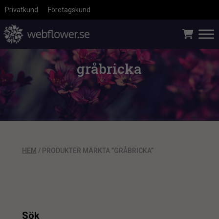
Privatkund
Företagskund
gråbricka
HEM
/ PRODUKTER MÄRKTA ”GRÅBRICKA”
Sök