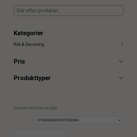
Kategorier
Kök & Servering
1
Pris
min.
max.
Produkttyper
Bricka
1
Endast ett sökresultat
min.
max.