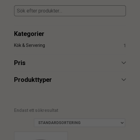
Kategorier
Kök & Servering
1
Pris
min.
max.
Produkttyper
Bordsunderlägg
1
Endast ett sökresultat
min.
max.