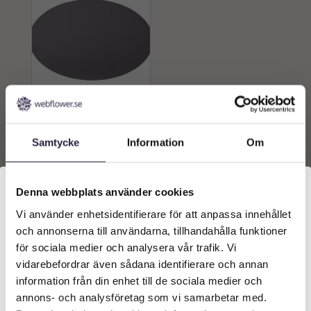
Bordsunderlägg |
Bordstablett -
Tallriksunderlägg oval
Samtycke
Information
Om
Grå
99
kr
Från:
Lägg till i
Denna webbplats använder cookies
varukorg
Vi använder enhetsidentifierare för att anpassa innehållet
Välkommen till Webflower
och annonserna till användarna, tillhandahålla funktioner
Vilken typ av kund är du? Du kan alltid justera ditt val
för sociala medier och analysera vår trafik. Vi
längst upp på sidan.
vidarebefordrar även sådana identifierare och annan
information från din enhet till de sociala medier och
Företagskund (exkl. moms)
annons- och analysföretag som vi samarbetar med.