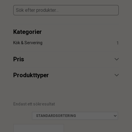
Kategorier
Kök & Servering
1
Pris
min.
max.
Produkttyper
Skål
1
Endast ett sökresultat
min.
max.