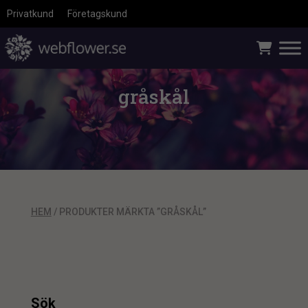
Privatkund
Företagskund
gråskål
HEM
/ PRODUKTER MÄRKTA ”GRÅSKÅL”
Sök