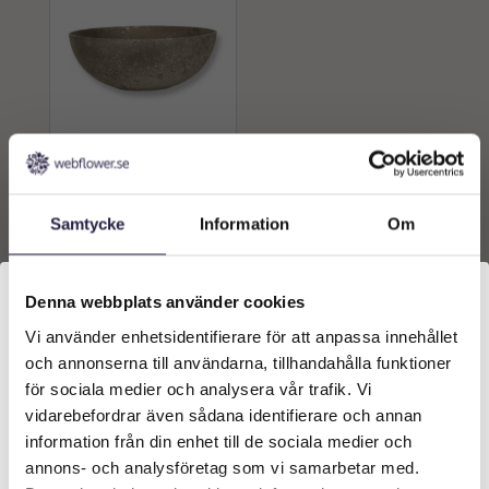
Skål | Delicata Mud grå
Ø20×7,5cm
Samtycke
Information
Om
89
kr
Från:
Lägg till i
Denna webbplats använder cookies
varukorg
Vi använder enhetsidentifierare för att anpassa innehållet
Välkommen till Webflower
och annonserna till användarna, tillhandahålla funktioner
Vilken typ av kund är du? Du kan alltid justera ditt val
för sociala medier och analysera vår trafik. Vi
längst upp på sidan.
vidarebefordrar även sådana identifierare och annan
information från din enhet till de sociala medier och
Företagskund (exkl. moms)
annons- och analysföretag som vi samarbetar med.