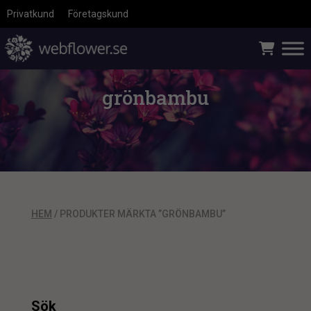
Privatkund
Företagskund
grönbambu
HEM
/ PRODUKTER MÄRKTA ”GRÖNBAMBU”
Sök