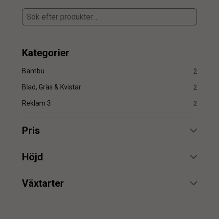
Kategorier
Bambu
2
Blad, Gräs & Kvistar
2
Reklam 3
2
Pris
min.
max.
Höjd
min.
max.
Växtarter
Bambu
2
min.
max.