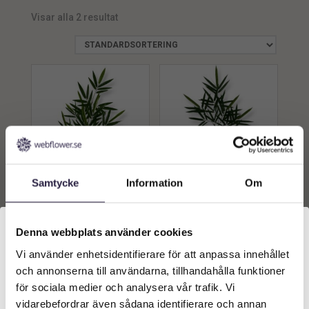
Visar alla 2 resultat
min.
max.
Samtycke
Information
Om
Bambu | Konstgjord Grön
Bambu | Konstgjord Grön
kvist 100 cm
kvist 70 cm
289
kr
159
kr
Denna webbplats använder cookies
Från:
Från:
Vi använder enhetsidentifierare för att anpassa innehållet
Välkommen till Webflower
Lägg till i
Lägg till i
och annonserna till användarna, tillhandahålla funktioner
Vilken typ av kund är du? Du kan alltid justera ditt val
varukorg
varukorg
för sociala medier och analysera vår trafik. Vi
längst upp på sidan.
vidarebefordrar även sådana identifierare och annan