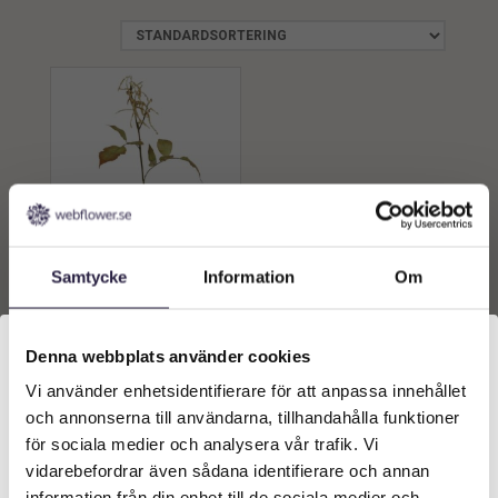
Samtycke
Information
Om
Auruncus | Konstgjord
Kvist UV 75 cm
159
kr
Från:
Denna webbplats använder cookies
Vi använder enhetsidentifierare för att anpassa innehållet
Välkommen till Webflower
Lägg till i
och annonserna till användarna, tillhandahålla funktioner
varukorg
Vilken typ av kund är du? Du kan alltid justera ditt val
för sociala medier och analysera vår trafik. Vi
längst upp på sidan.
vidarebefordrar även sådana identifierare och annan
information från din enhet till de sociala medier och