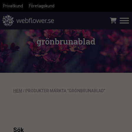
Privatkund
Företagskund
grönbrunablad
HEM
/ PRODUKTER MÄRKTA ”GRÖNBRUNABLAD”
Sök