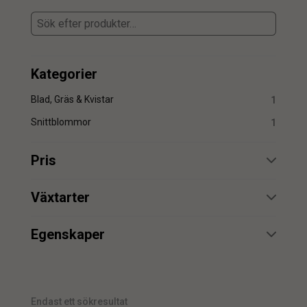
Kategorier
Blad, Gräs & Kvistar
1
Snittblommor
1
Pris
min.
max.
Växtarter
Auruncus
1
Egenskaper
UV
1
min.
max.
Endast ett sökresultat