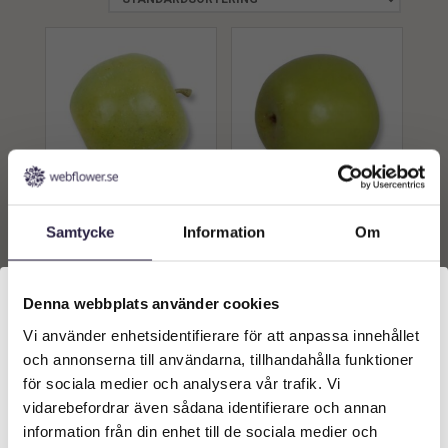
Äpple | Konstgjord frukt
Äpple | Konstgjort Grönt
Samtycke
Information
Om
Grönt 7 cm
äpple 7 cm
59
kr
49
kr
Från:
Från:
Denna webbplats använder cookies
Lägg till i
Lägg till i
Vi använder enhetsidentifierare för att anpassa innehållet
Välkommen till Webflower
varukorg
varukorg
och annonserna till användarna, tillhandahålla funktioner
Vilken typ av kund är du? Du kan alltid justera ditt val
för sociala medier och analysera vår trafik. Vi
längst upp på sidan.
vidarebefordrar även sådana identifierare och annan
information från din enhet till de sociala medier och