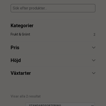
Kategorier
Frukt & Grönt
2
Pris
min.
max.
Höjd
min.
max.
Växtarter
Äpple
2
min.
max.
Visar alla 2 resultat
min.
max.