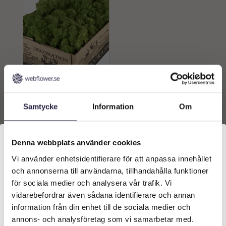
Mossa | Renlav
mellangrön flamsäker
500 g
Samtycke
Information
Om
319
kr
Lägg till i
Denna webbplats använder cookies
varukorg
Vi använder enhetsidentifierare för att anpassa innehållet
Välkommen till Webflower
och annonserna till användarna, tillhandahålla funktioner
Vilken typ av kund är du? Du kan alltid justera ditt val
för sociala medier och analysera vår trafik. Vi
längst upp på sidan.
vidarebefordrar även sådana identifierare och annan
information från din enhet till de sociala medier och
Företagskund (exkl. moms)
annons- och analysföretag som vi samarbetar med.