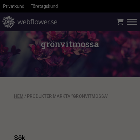
Privatkund
Företagskund
grönvitmossa
HEM
/ PRODUKTER MÄRKTA ”GRÖNVITMOSSA”
Sök