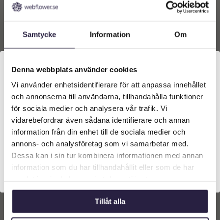
997
kr
997
kr
Lägg till i
Lägg till i
Samtycke
Information
Om
varukorg
varukorg
Denna webbplats använder cookies
Vi använder enhetsidentifierare för att anpassa innehållet
Välkommen till Webflower
och annonserna till användarna, tillhandahålla funktioner
Vilken typ av kund är du? Du kan alltid justera ditt val
för sociala medier och analysera vår trafik. Vi
längst upp på sidan.
vidarebefordrar även sådana identifierare och annan
information från din enhet till de sociala medier och
Företagskund (exkl. moms)
annons- och analysföretag som vi samarbetar med.
Dessa kan i sin tur kombinera informationen med annan
information som du har tillhandahållit eller som de har
Ljusstake | Lykta/Stativ
Ljusstake | Lykta/Stativ
Privatkund (inkl. moms)
Kalesi G.Brun Ø17x67cm
Kalesi G.Brun Ø17x81cm
samlat in när du har använt deras tjänster.
729
kr
829
kr
Från:
Från:
Tillåt alla
Lägg till i
Lägg till i