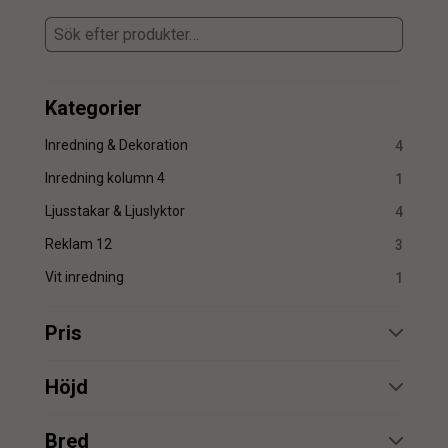
Kategorier
Inredning & Dekoration
4
Inredning kolumn 4
1
Ljusstakar & Ljuslyktor
4
Reklam 12
3
Vit inredning
1
Pris
min.
max.
Höjd
min.
max.
Bred