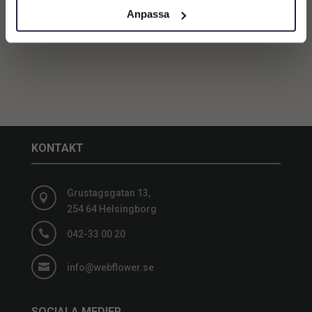
Anpassa
varukorg
varukorg
KONTAKT
Grustagsgatan 13,

254 64 Helsingborg

042-33 00 20

info@webflower.se
SOCIALA MEDIER