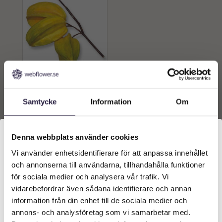
Stjärnfrukt | Konstgjord
på kvist Gul 15 cm
Samtycke
Information
Om
249
kr
Från:
Lägg till i
Denna webbplats använder cookies
varukorg
Vi använder enhetsidentifierare för att anpassa innehållet
Välkommen till Webflower
och annonserna till användarna, tillhandahålla funktioner
Vilken typ av kund är du? Du kan alltid justera ditt val
för sociala medier och analysera vår trafik. Vi
längst upp på sidan.
vidarebefordrar även sådana identifierare och annan
information från din enhet till de sociala medier och
Företagskund (exkl. moms)
annons- och analysföretag som vi samarbetar med.