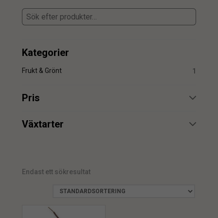
Kategorier
Frukt & Grönt
1
Pris
min.
max.
Växtarter
Stjärnfrukt
1
Endast ett sökresultat
min.
max.