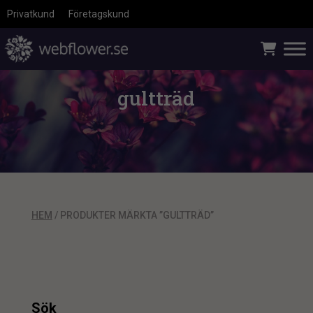
Privatkund
Företagskund
gultträd
HEM
/ PRODUKTER MÄRKTA ”GULTTRÄD”
Sök