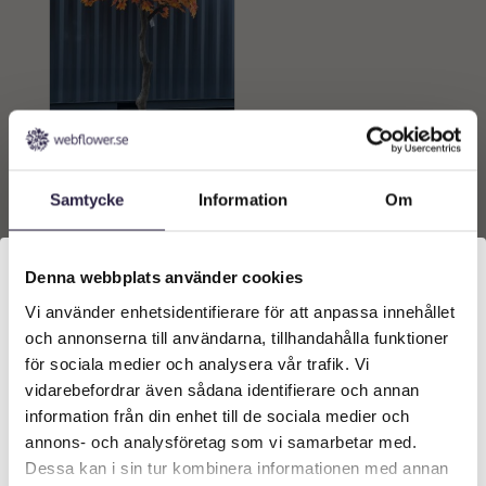
Lönnträd | Höst Gult 350
cm
20839
kr
Samtycke
Information
Om
Lägg till i
varukorg
Denna webbplats använder cookies
Vi använder enhetsidentifierare för att anpassa innehållet
Välkommen till Webflower
och annonserna till användarna, tillhandahålla funktioner
Vilken typ av kund är du? Du kan alltid justera ditt val
för sociala medier och analysera vår trafik. Vi
längst upp på sidan.
vidarebefordrar även sådana identifierare och annan
information från din enhet till de sociala medier och
Företagskund (exkl. moms)
annons- och analysföretag som vi samarbetar med.
Dessa kan i sin tur kombinera informationen med annan
KONTAKT