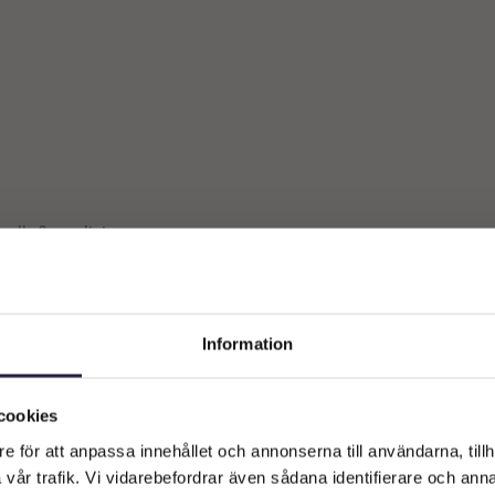
 alla 3 resultat
Information
Välkommen till Webflower
Vilken typ av kund är du? Du kan alltid justera ditt val längst upp
cookies
på sidan.
e för att anpassa innehållet och annonserna till användarna, tillh
vår trafik. Vi vidarebefordrar även sådana identifierare och anna