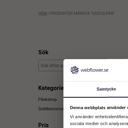
HEM
/ PRODUKTER MÄRKTA ”GULTULPAN”
Sök
Visar
Kategorier
Samtycke
Påskshop
2
Denna webbplats använder 
Snittblommor
3
Vi använder enhetsidentifierar
sociala medier och analysera 
Pris