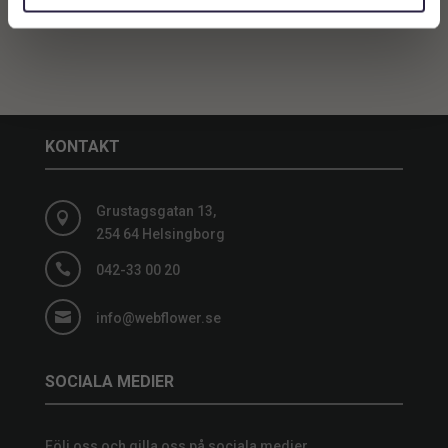
KONTAKT
Grustagsgatan 13,

254 64 Helsingborg

042-33 00 20

info@webflower.se
SOCIALA MEDIER
Följ oss och gilla oss på sociala medier.