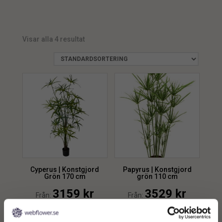
UV
1
min.
max.
Visar alla 4 resultat
Cyperus | Konstgjord
Papyrus | Konstgjord
Grön 170 cm
grön 110 cm
3159
kr
3529
kr
Från:
Från:
Lägg till i
Lägg till i