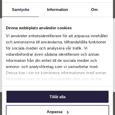
varukorg
varukorg
Samtycke
Information
Om
Denna webbplats använder cookies
Vi använder enhetsidentifierare för att anpassa innehållet
Välkommen till Webflower
och annonserna till användarna, tillhandahålla funktioner
Vilken typ av kund är du? Du kan alltid justera ditt val
för sociala medier och analysera vår trafik. Vi
längst upp på sidan.
vidarebefordrar även sådana identifierare och annan
information från din enhet till de sociala medier och
Företagskund (exkl. moms)
annons- och analysföretag som vi samarbetar med.
Papyrus | Konstgjord
Papyrus 70 cm
Dessa kan i sin tur kombinera informationen med annan
Grön 90 cm
information som du har tillhandahållit eller som de har
Privatkund (inkl. moms)
2179
kr
1169
kr
samlat in när du har använt deras tjänster.
Från:
Från:
Tillåt alla
Lägg till i
Lägg till i
varukorg
varukorg
Anpassa