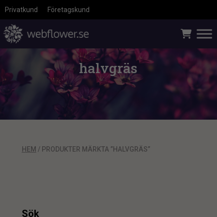
Privatkund
Företagskund
halvgräs
HEM
/ PRODUKTER MÄRKTA ”HALVGRÄS”
Sök