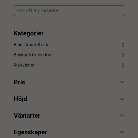
Kategorier
Blad, Gräs & Kvistar
2
Buskar & Gröna träd
3
Krukväxter
2
Pris
min.
max.
Höjd
min.
max.
Växtarter
Cyperus
1
min.
max.
Egenskaper
Papyrus
1