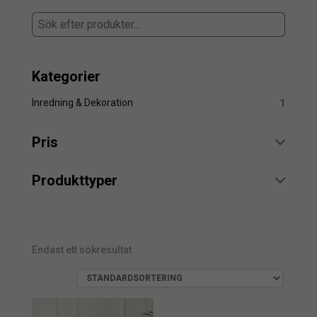
Kategorier
Inredning & Dekoration
1
Pris
min.
max.
Produkttyper
Belysning
1
Endast ett sökresultat
min.
max.