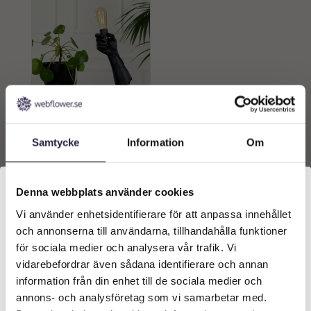
Belysning | Bordslampa
Hand Svart
Samtycke
Information
Om
509
kr
Från:
Lägg till i
Denna webbplats använder cookies
varukorg
Vi använder enhetsidentifierare för att anpassa innehållet
Välkommen till Webflower
och annonserna till användarna, tillhandahålla funktioner
Vilken typ av kund är du? Du kan alltid justera ditt val
för sociala medier och analysera vår trafik. Vi
längst upp på sidan.
vidarebefordrar även sådana identifierare och annan
information från din enhet till de sociala medier och
Företagskund (exkl. moms)
annons- och analysföretag som vi samarbetar med.