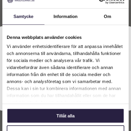
106x6x13cm
Svart 13,5x2x15cm
199
kr
199
kr
Från:
Från:
Samtycke
Information
Om
Lägg till i
Lägg till i
varukorg
varukorg
Denna webbplats använder cookies
Vi använder enhetsidentifierare för att anpassa innehållet
Välkommen till Webflower
och annonserna till användarna, tillhandahålla funktioner
Vilken typ av kund är du? Du kan alltid justera ditt val
för sociala medier och analysera vår trafik. Vi
längst upp på sidan.
vidarebefordrar även sådana identifierare och annan
information från din enhet till de sociala medier och
Företagskund (exkl. moms)
annons- och analysföretag som vi samarbetar med.
Dessa kan i sin tur kombinera informationen med annan
information som du har tillhandahållit eller som de har
Privatkund (inkl. moms)
samlat in när du har använt deras tjänster.
Hängmatta | ARMIDA
Petunia | Konstgjord
Beige 200x100cm
hängväxt med monterings
Tillåt alla
pinne ljus lila UV 85cm
599
kr
789
kr
Från: