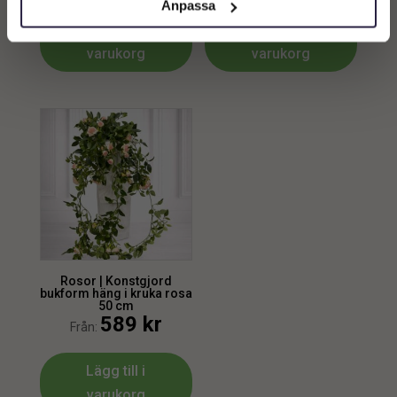
Anpassa
Lägg till i
Lägg till i
varukorg
varukorg
Rosor | Konstgjord
bukform häng i kruka rosa
50 cm
589
kr
Från:
Lägg till i
varukorg