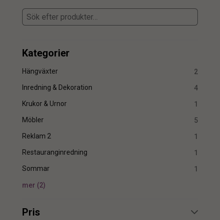
Kategorier
Hängväxter
2
Inredning & Dekoration
4
Krukor & Urnor
1
Möbler
5
Reklam 2
1
Restauranginredning
1
Sommar
1
mer
(
2
)
Pris