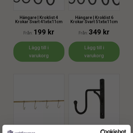
Hängare | Kroklist 4
Hängare | Kroklist 6
Krokar Svart 41x6x11cm
Krokar Svart 51x6x11cm
199
kr
349
kr
Från:
Från:
Lägg till i
Lägg till i
varukorg
varukorg
Hängare | Kroklist G.Brun
Hängare | Lyktkrok Vägg