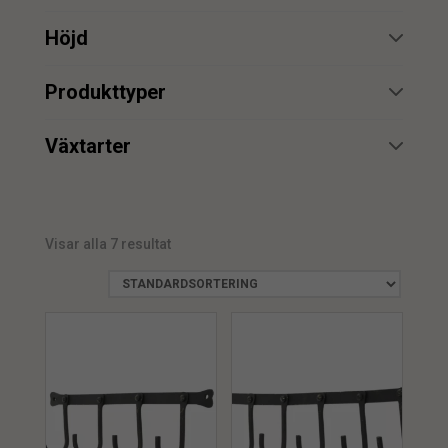
min.
max.
Höjd
min.
max.
Produkttyper
Hängare
4
min.
max.
Växtarter
Hängmatta
1
Petunia
1
min.
max.
Rosor
1
Visar alla 7 resultat