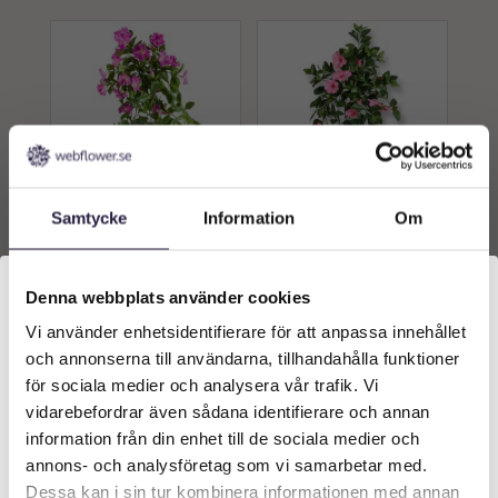
Samtycke
Information
Om
Petunia | Konstgjord
Petunia | Konstgjord
hängväxt med monterings
hängväxt med monterings
pinne rosa UV 85cm
pinne rosa UV 85cm
789
kr
789
kr
Från:
Från:
Denna webbplats använder cookies
Vi använder enhetsidentifierare för att anpassa innehållet
Välkommen till Webflower
Lägg till i
Lägg till i
och annonserna till användarna, tillhandahålla funktioner
Vilken typ av kund är du? Du kan alltid justera ditt val
varukorg
varukorg
för sociala medier och analysera vår trafik. Vi
längst upp på sidan.
vidarebefordrar även sådana identifierare och annan
information från din enhet till de sociala medier och
Företagskund (exkl. moms)
annons- och analysföretag som vi samarbetar med.
Dessa kan i sin tur kombinera informationen med annan