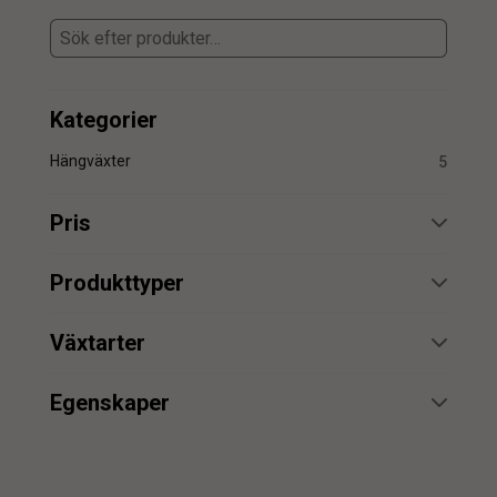
Kategorier
Hängväxter
5
Pris
min.
max.
Produkttyper
Hängväxter
1
Växtarter
Petunia
5
min.
max.
Egenskaper
UV
2
Vattenbeständig
1