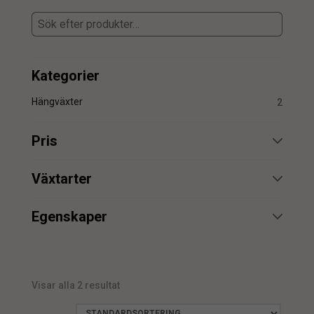
Kategorier
Hängväxter
2
Pris
min.
max.
Växtarter
Hängväxt
2
Egenskaper
UV
2
min.
max.
Visar alla 2 resultat