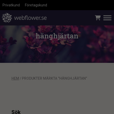
Privatkund
Företagskund
hänghjärtan
HEM
/ PRODUKTER MÄRKTA ”HÄNGHJÄRTAN”
Sök