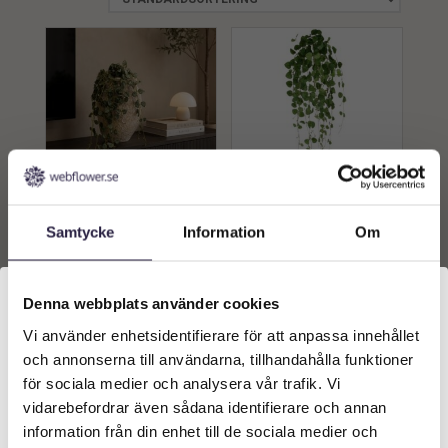
Hängväxt | Konstgjord
Hängväxt | Konstgjord
Samtycke
Information
Om
Sweetheart Vine Grå UV 45
Sweetheart Vine Grön UV
cm
45 cm
229
kr
229
kr
Från:
Från:
Denna webbplats använder cookies
Lägg till i
Lägg till i
Vi använder enhetsidentifierare för att anpassa innehållet
Välkommen till Webflower
varukorg
varukorg
och annonserna till användarna, tillhandahålla funktioner
Vilken typ av kund är du? Du kan alltid justera ditt val
för sociala medier och analysera vår trafik. Vi
längst upp på sidan.
vidarebefordrar även sådana identifierare och annan
information från din enhet till de sociala medier och