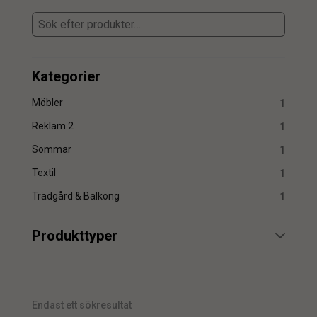
Kategorier
Möbler
1
Reklam 2
1
Sommar
1
Textil
1
Trädgård & Balkong
1
Produkttyper
Hängmatta
1
Endast ett sökresultat