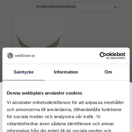
Samtycke
Information
Om
Hängmatta | ARMIDA
Beige 200x100cm
599
kr
Denna webbplats använder cookies
Lägg till i
Vi använder enhetsidentifierare för att anpassa innehållet
Välkommen till Webflower
och annonserna till användarna, tillhandahålla funktioner
varukorg
Vilken typ av kund är du? Du kan alltid justera ditt val
för sociala medier och analysera vår trafik. Vi
längst upp på sidan.
vidarebefordrar även sådana identifierare och annan
information från din enhet till de sociala medier och