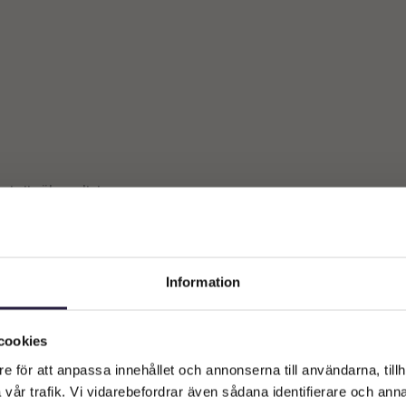
st ett sökresultat
Information
Välkommen till Webflower
Vilken typ av kund är du? Du kan alltid justera ditt val längst upp
cookies
på sidan.
e för att anpassa innehållet och annonserna till användarna, tillh
vår trafik. Vi vidarebefordrar även sådana identifierare och anna