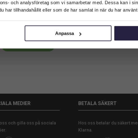
Företagskund (exkl. moms)
nnons- och analysföretag som vi samarbetar med. Dessa kan i sin
har tillhandahållit eller som de har samlat in när du har använt 
Privatkund (inkl. moms)
Belysning | Lampfot häst Brun
27x14x40,5cm
829
kr
Från:
Anpassa
Lägg till i varukorg
IALA MEDIER
BETALA SÄKERT
 oss och gilla oss på sociala
Hos oss betalar du säkert me
er.
Klarna.