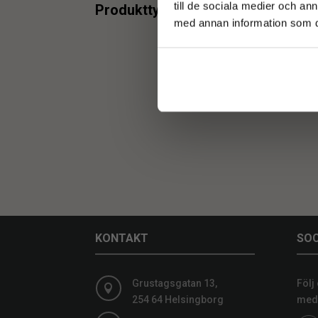
min.
max.
till de sociala medier och a
Produkttyper
med annan information som du 
Belysning
1
min.
max.
KONTAKT
SOC
Grustagsgatan 13,
Följ

254 64 Helsingborg
medi