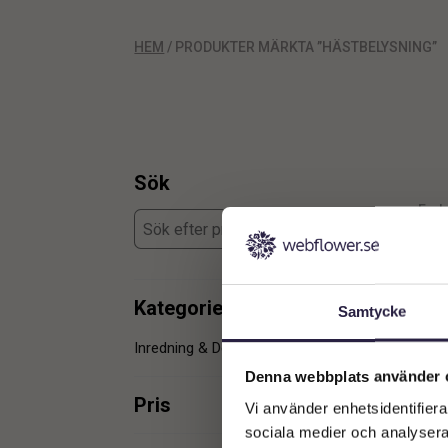
HEM
/ PRODUKTER MÄRKTA ”HÄSTBELYSNING”
Sök
Enda
Kategorier
Samtycke
Inredning & Dekoration
1
Denna webbplats använder 
Pris
Vi använder enhetsidentifierar
sociala medier och analysera 