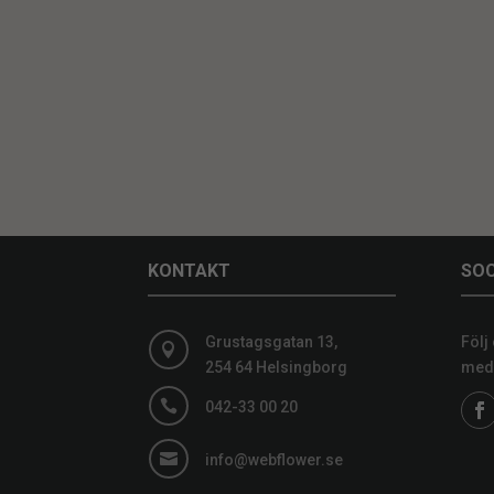
KONTAKT
SOC
Grustagsgatan 13,
Följ

254 64 Helsingborg
medi

042-33 00 20

info@webflower.se