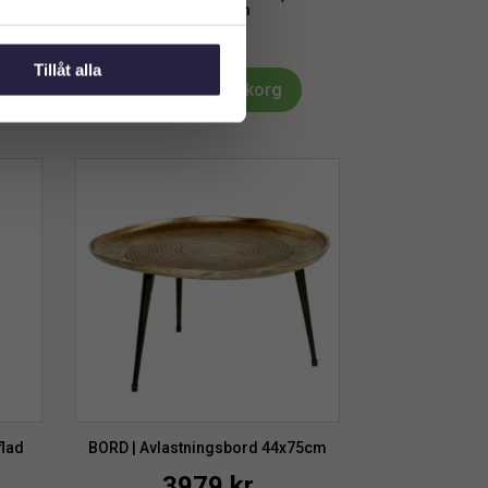
L200xW6cm
199
kr
Tillåt alla
Lägg till i varukorg
flad
BORD | Avlastningsbord 44x75cm
3979
kr