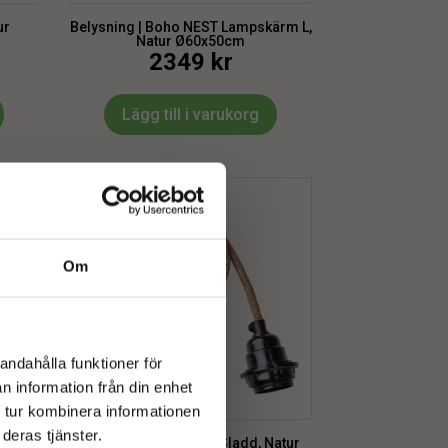
ur
Belysning | Boho NEST Lampskärm L,
Natur Ø60x50cm
2349
kr
Lägg till i varukorg
Om
andahålla funktioner för
n information från din enhet
 tur kombinera informationen
deras tjänster.
kärm,
Belysning | ELECTRO Sladd, Natur