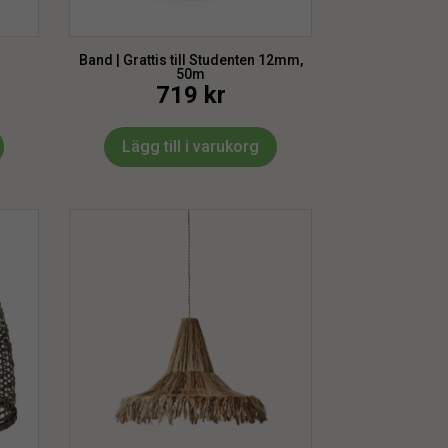
m
Band | Grattis till Studenten 12mm,
50m
719
kr
Lägg till i varukorg