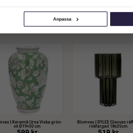
Natur Ø50xH65/75 cm
Natur Ø50xH95/105 cm
Privatkund (inkl. moms)
2949
kr
2949
kr
Anpassa
Lägg till i varukorg
Lägg till i varukorg
mvas | Keramik Urna Viska grön-
Blomvas | RYLEE Glasvas räf
vit Ø19×30 cm
rökfärgad 18x35cm
599
kr
519
kr