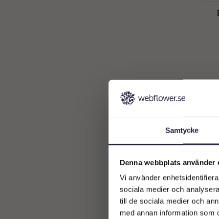
Dekoration
12
Fågel
2
Fågelbad
1
visa alla
(
28
)
Samtycke
Denna webbplats använder 
Vi använder enhetsidentifierar
sociala medier och analysera 
till de sociala medier och a
med annan information som du 
Bel