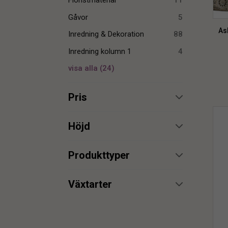
Floristmaterial
11
Gåvor
5
As
Inredning & Dekoration
88
Inredning kolumn 1
4
visa alla
(
24
)
Pris
min.
max.
Höjd
min.
max.
Produkttyper
Belysning
6
min.
max.
Växtarter
Bord
4
Ask
2
Bordsduk
1
min.
max.
Bordsunderlägg
8