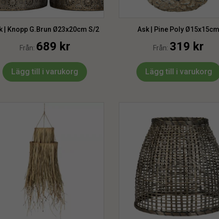
k | Knopp G.Brun Ø23x20cm S/2
Ask | Pine Poly Ø15x15c
689
kr
319
kr
Från:
Från:
Lägg till i varukorg
Lägg till i varukorg