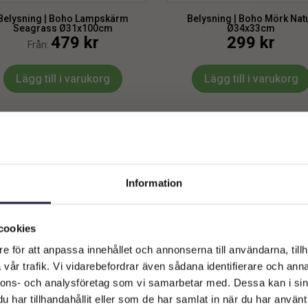
Belysning | Boho Lampskärm
Belysning | Boho Mörk Nat
Seagrass Ø31x100cm
Ø34x33cm
479
kr
299
kr
Från:
Lägg till i varukorg
Lägg till i varukorg
Information
Välkommen till Webflower
Vilken typ av kund är du? Du kan alltid justera ditt val längst upp
cookies
på sidan.
e för att anpassa innehållet och annonserna till användarna, tillh
vår trafik. Vi vidarebefordrar även sådana identifierare och anna
Företagskund (exkl. moms)
nnons- och analysföretag som vi samarbetar med. Dessa kan i sin
har tillhandahållit eller som de har samlat in när du har använt 
ysning | Boho NEST Lampskärm,
Belysning | Boho NEST Lamps