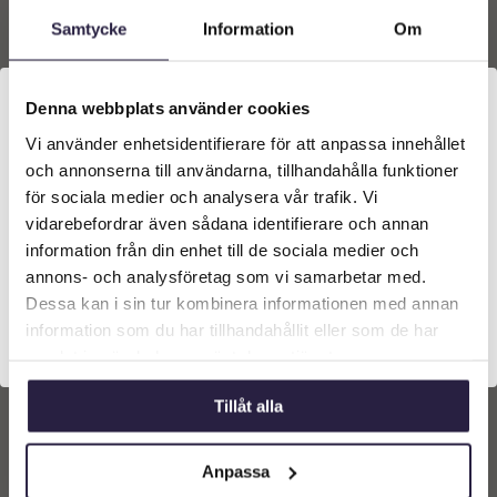
varukorg
varukorg
Samtycke
Information
Om
Denna webbplats använder cookies
Vi använder enhetsidentifierare för att anpassa innehållet
Välkommen till Webflower
och annonserna till användarna, tillhandahålla funktioner
Vilken typ av kund är du? Du kan alltid justera ditt val
för sociala medier och analysera vår trafik. Vi
längst upp på sidan.
vidarebefordrar även sådana identifierare och annan
information från din enhet till de sociala medier och
Företagskund (exkl. moms)
annons- och analysföretag som vi samarbetar med.
Kruka | Urna-Vas Baku
Vas | Ebbe Bränd Mässing
Svartmelerad 50 cm
Ø27x93cm
Dessa kan i sin tur kombinera informationen med annan
information som du har tillhandahållit eller som de har
1399
kr
3499
kr
Privatkund (inkl. moms)
samlat in när du har använt deras tjänster.
Lägg till i
Lägg till i
Tillåt alla
varukorg
varukorg
Anpassa