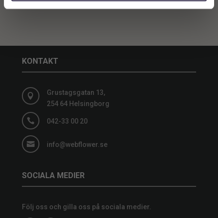
KONTAKT
Grustagsgatan 13,

254 64 Helsingborg

042-33 00 20

info@webflower.se
SOCIALA MEDIER
Följ oss och gilla oss på sociala medier.