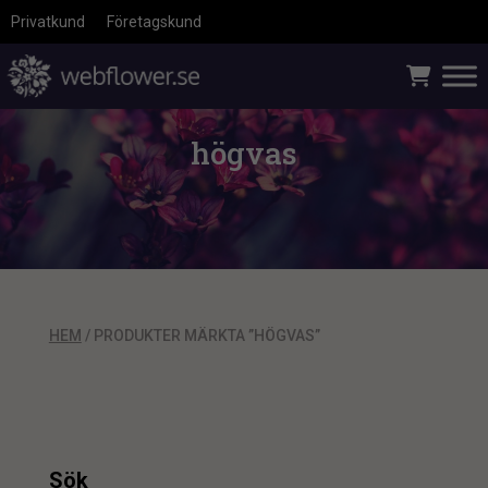
Privatkund
Företagskund
högvas
HEM
/ PRODUKTER MÄRKTA ”HÖGVAS”
Sök