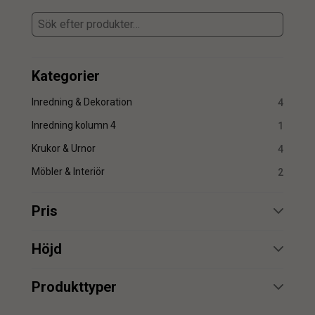
Kategorier
Inredning & Dekoration
4
Inredning kolumn 4
1
Krukor & Urnor
4
Möbler & Interiör
2
Pris
min.
max.
Höjd
min.
max.
Produkttyper
Kruka
1