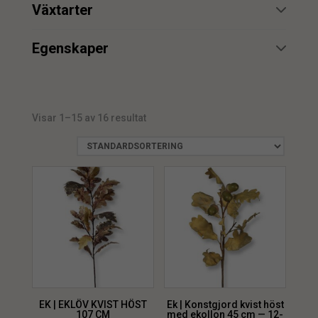
min.
max.
Växtarter
Björk
1
min.
max.
Egenskaper
Ek
3
UV
1
Visar 1–15 av 16 resultat
EK | EKLÖV KVIST HÖST
Ek | Konstgjord kvist höst
107 CM
med ekollon 45 cm — 12-