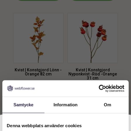
Kvist | Konstgjord Lönn -
Kvist | Konstgjord
Orange 82 cm
Nyponkvist -Röd -Orange
31 cm
129
kr
69
kr
Från:
Från:
Lägg till i
Lägg till i
Samtycke
Information
Om
varukorg
varukorg
Denna webbplats använder cookies