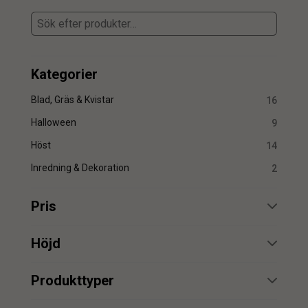
Kategorier
Blad, Gräs & Kvistar
16
Halloween
9
Höst
14
Inredning & Dekoration
2
Pris
min.
max.
Höjd
min.
max.
Produkttyper
Kvist
12