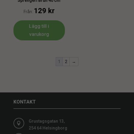
Sprengeri Brun 40 cm
129
kr
Från:
Lägg till i
varukorg
1
2
→
KONTAKT
Grustagsgatan 13,

254 64 Helsingborg