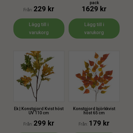
pack
229
kr
1629
kr
Från:
Lägg till i
Lägg till i
varukorg
varukorg
Ek | Konstgjord Kvist höst
Konstgjord björkkvist
UV 110 cm
höst 65 cm
299
kr
179
kr
Från:
Från: