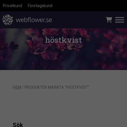
Privatkund
Företagskund
höstkvist
HEM
/ PRODUKTER MÄRKTA ”HÖSTKVIST”
Sök