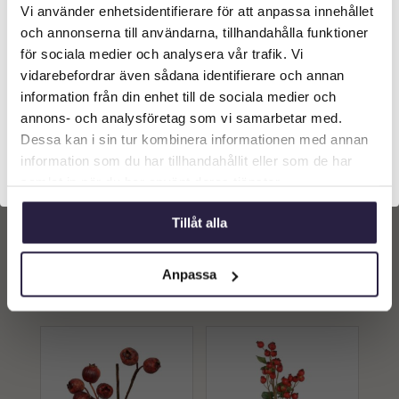
Vi använder enhetsidentifierare för att anpassa innehållet
Välkommen till Webflower
och annonserna till användarna, tillhandahålla funktioner
Vilken typ av kund är du? Du kan alltid justera ditt val
för sociala medier och analysera vår trafik. Vi
längst upp på sidan.
vidarebefordrar även sådana identifierare och annan
information från din enhet till de sociala medier och
Företagskund (exkl. moms)
annons- och analysföretag som vi samarbetar med.
Dessa kan i sin tur kombinera informationen med annan
Kvist | Konstgjord
Kvist | Konstgjord
information som du har tillhandahållit eller som de har
Privatkund (inkl. moms)
Nyponkvist -Röd -Orange
Nyponkvist Grön 50 cm
samlat in när du har använt deras tjänster.
50 cm
139
kr
229
kr
Från:
Från:
Tillåt alla
Lägg till i
Lägg till i
varukorg
varukorg
Anpassa