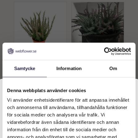
Höstljung | Konstgjord
LJUNG | LILA HÖSTLJUNG
rosa 25 cm
25 CM
Samtycke
Information
Om
299
kr
299
kr
Från:
Från:
Denna webbplats använder cookies
Lägg till i
Lägg till i
Vi använder enhetsidentifierare för att anpassa innehållet
Välkommen till Webflower
varukorg
varukorg
och annonserna till användarna, tillhandahålla funktioner
Vilken typ av kund är du? Du kan alltid justera ditt val
för sociala medier och analysera vår trafik. Vi
längst upp på sidan.
vidarebefordrar även sådana identifierare och annan
information från din enhet till de sociala medier och
Företagskund (exkl. moms)
annons- och analysföretag som vi samarbetar med.