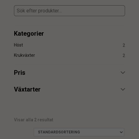
Kategorier
Höst
2
Krukväxter
2
Pris
min.
max.
Växtarter
Höstljung
1
Ljung
1
Visar alla 2 resultat
min.
max.