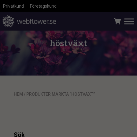
Privatkund
Företagskund
höstväxt
HEM
/ PRODUKTER MÄRKTA ”HÖSTVÄXT”
Sök