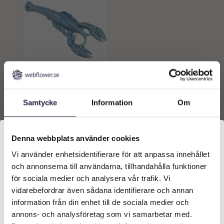
Dekoration | Hummer Blå
21cm
Samtycke
Information
Om
169
kr
Från:
Lägg till i
Denna webbplats använder cookies
varukorg
Vi använder enhetsidentifierare för att anpassa innehållet
Välkommen till Webflower
och annonserna till användarna, tillhandahålla funktioner
Vilken typ av kund är du? Du kan alltid justera ditt val
för sociala medier och analysera vår trafik. Vi
längst upp på sidan.
vidarebefordrar även sådana identifierare och annan
information från din enhet till de sociala medier och
Företagskund (exkl. moms)
annons- och analysföretag som vi samarbetar med.