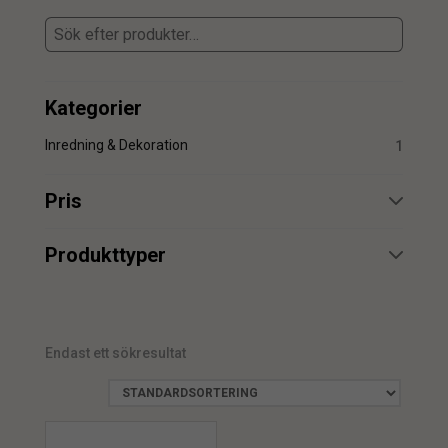
Kategorier
Inredning & Dekoration
1
Pris
min.
max.
Produkttyper
Dekoration
1
Endast ett sökresultat
min.
max.