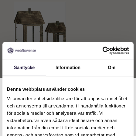
Lykta | Hus Metall Grön 2-
Set 13x13x23cm.
Samtycke
Information
Om
L:19x18x33cm.
659
kr
Från:
Denna webbplats använder cookies
Lägg till i
Vi använder enhetsidentifierare för att anpassa innehållet
Välkommen till Webflower
varukorg
och annonserna till användarna, tillhandahålla funktioner
Vilken typ av kund är du? Du kan alltid justera ditt val
för sociala medier och analysera vår trafik. Vi
längst upp på sidan.
vidarebefordrar även sådana identifierare och annan
information från din enhet till de sociala medier och
Företagskund (exkl. moms)
annons- och analysföretag som vi samarbetar med.