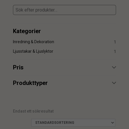
Kategorier
Inredning & Dekoration
1
Ljusstakar & Ljuslyktor
1
Pris
min.
max.
Produkttyper
Lykta
1
Endast ett sökresultat
min.
max.