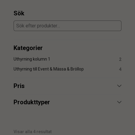
Sök
Kategorier
Uthyrning kolumn 1
2
Uthyrning till Event & Mässa & Bröllop
4
Pris
min.
max.
Produkttyper
Uthyrning
4
Visar alla 4 resultat
min.
max.