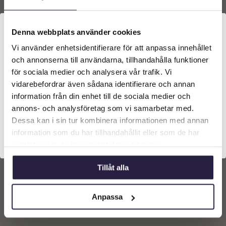
Denna webbplats använder cookies
Vi använder enhetsidentifierare för att anpassa innehållet
Välkommen till Webflower
och annonserna till användarna, tillhandahålla funktioner
Vilken typ av kund är du? Du kan alltid justera ditt val
för sociala medier och analysera vår trafik. Vi
längst upp på sidan.
vidarebefordrar även sådana identifierare och annan
Uthyrning |
Uthyrning |
information från din enhet till de sociala medier och
Blomsterarrangemang
Blomsterarrangemang
Företagskund (exkl. moms)
annons- och analysföretag som vi samarbetar med.
mix i pokalkruka för fest &
mix i stor pokalkruka guld
event
2500
kr
1000
kr
Dessa kan i sin tur kombinera informationen med annan
information som du har tillhandahållit eller som de har
Privatkund (inkl. moms)
samlat in när du har använt deras tjänster.
Lägg till i
Lägg till i
varukorg
varukorg
Tillåt alla
Anpassa