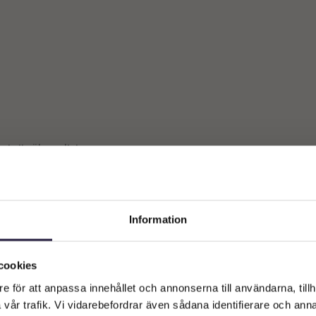
st ett sökresultat
Information
Välkommen till Webflower
Vilken typ av kund är du? Du kan alltid justera ditt val längst upp
cookies
på sidan.
e för att anpassa innehållet och annonserna till användarna, tillh
vår trafik. Vi vidarebefordrar även sådana identifierare och anna