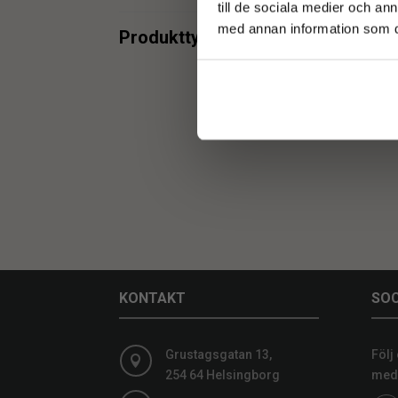
till de sociala medier och a
med annan information som du 
Produkttyper
Uthy
Uthyrning
1
KONTAKT
SOC
Grustagsgatan 13,
Följ

254 64 Helsingborg
medi