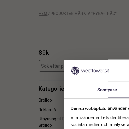
HEM
/ PRODUKTER MÄRKTA ”HYRA-TRÄD”
Sök
Enda
Kategorier
Samtycke
Bröllop
1
Denna webbplats använder 
Reklam 6
1
Vi använder enhetsidentifierar
Uthyrning till Event & Mässa &
1
sociala medier och analysera 
Bröllop