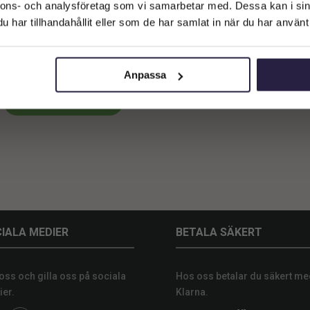
Företagskund (exkl. moms)
nnons- och analysföretag som vi samarbetar med. Dessa kan i sin
har tillhandahållit eller som de har samlat in när du har använt 
Privatkund (inkl. moms)
rning | Konstgjort Körsbärsblom
Vitt 180 cm
1700
kr
Anpassa
Lägg till i varukorg
IALA MEDIER
BETALA SÄKERT
 oss och gilla oss på sociala
Hos oss betalar du säkert me
er.
Klarna.