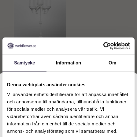
Uthyrning | Kandelaber
Blockljus Vit 5-arm
Samtycke
Information
Om
300
kr
Från:
Lägg till i
Denna webbplats använder cookies
varukorg
Vi använder enhetsidentifierare för att anpassa innehållet
Välkommen till Webflower
och annonserna till användarna, tillhandahålla funktioner
Vilken typ av kund är du? Du kan alltid justera ditt val
för sociala medier och analysera vår trafik. Vi
längst upp på sidan.
vidarebefordrar även sådana identifierare och annan
information från din enhet till de sociala medier och
Företagskund (exkl. moms)
annons- och analysföretag som vi samarbetar med.