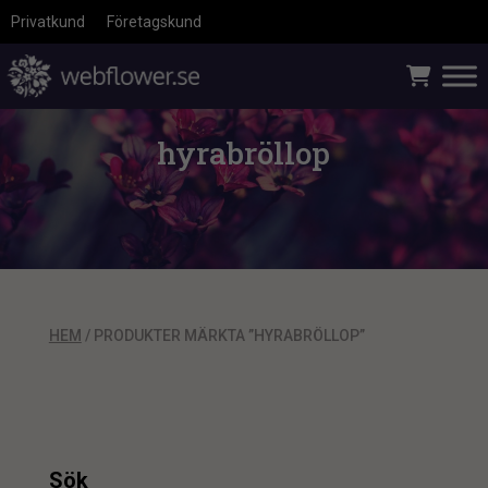
Privatkund
Företagskund
hyrabröllop
HEM
/ PRODUKTER MÄRKTA ”HYRABRÖLLOP”
Sök