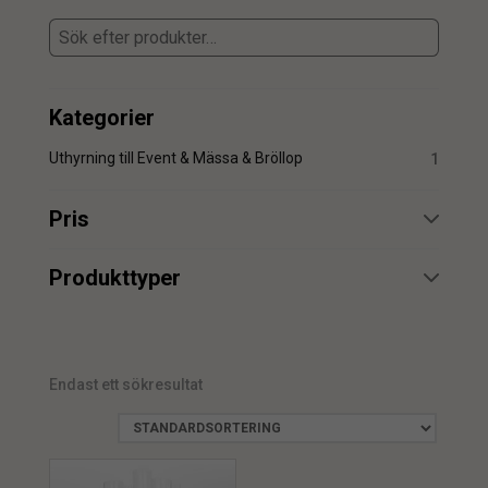
Kategorier
Uthyrning till Event & Mässa & Bröllop
1
Pris
min.
max.
Produkttyper
Uthyrning
1
Endast ett sökresultat
min.
max.