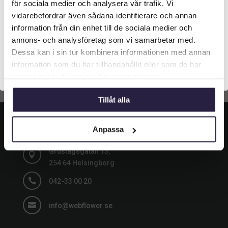
för sociala medier och analysera vår trafik. Vi
Lägg till i
Lägg till i
längst upp på sidan.
vidarebefordrar även sådana identifierare och annan
varukorg
varukorg
information från din enhet till de sociala medier och
Företagskund (exkl. moms)
annons- och analysföretag som vi samarbetar med.
Dessa kan i sin tur kombinera informationen med annan
information som du har tillhandahållit eller som de har
Privatkund (inkl. moms)
samlat in när du har använt deras tjänster.
Tillåt alla
KONTAKT
Anpassa
Grustagsgatan 13,

254 64 Helsingborg

042-33 00 20

info@webflower.se