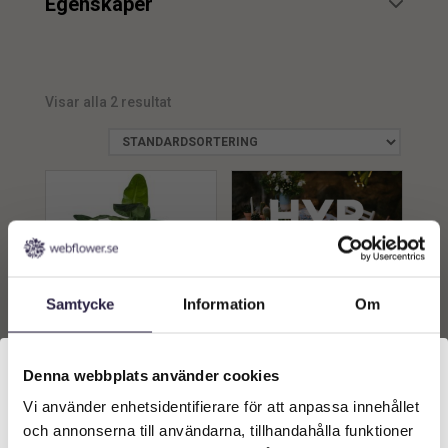
Egenskaper
UV
1
Visar alla 2 resultat
Samtycke
Information
Om
Strelitzia | Konstgjord
Uthyrning | Mexikansk
Denna webbplats använder cookies
storbladig Grön 220 cm
Växt Tema
Vi använder enhetsidentifierare för att anpassa innehållet
6539
kr
5000
kr
Välkommen till Webflower
och annonserna till användarna, tillhandahålla funktioner
Vilken typ av kund är du? Du kan alltid justera ditt val