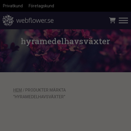
Privatkund
Företagskund
hyramedelhavsväxter
HEM
/ PRODUKTER MÄRKTA
”HYRAMEDELHAVSVÄXTER”