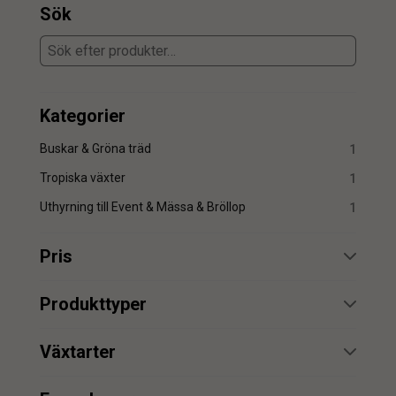
Sök
Kategorier
Buskar & Gröna träd
1
Tropiska växter
1
Uthyrning till Event & Mässa & Bröllop
1
Pris
min.
max.
Produkttyper
Uthyrning
1
Växtarter
Strelitzia
1
min.
max.