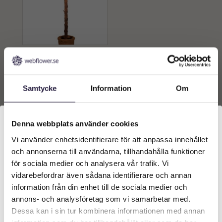
Uthyrning | Dadelpalm röd
240 cm i palmkruka
3000
kr
Samtycke
Information
Om
Lägg till i
varukorg
Denna webbplats använder cookies
Vi använder enhetsidentifierare för att anpassa innehållet
Välkommen till Webflower
och annonserna till användarna, tillhandahålla funktioner
Vilken typ av kund är du? Du kan alltid justera ditt val
för sociala medier och analysera vår trafik. Vi
längst upp på sidan.
vidarebefordrar även sådana identifierare och annan
information från din enhet till de sociala medier och
Företagskund (exkl. moms)
annons- och analysföretag som vi samarbetar med.
Dessa kan i sin tur kombinera informationen med annan
KONTAKT