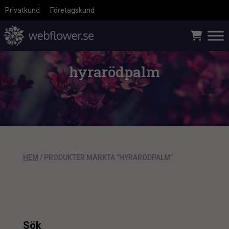
Privatkund
Företagskund
hyrarödpalm
HEM
/ PRODUKTER MÄRKTA ”HYRARÖDPALM”
Sök