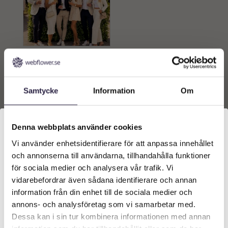
Uthyrning | Konstgjord
grön växtvägg till event
200×240 cm
6000
kr
Samtycke
Information
Om
Lägg till i
varukorg
Denna webbplats använder cookies
Vi använder enhetsidentifierare för att anpassa innehållet
Välkommen till Webflower
och annonserna till användarna, tillhandahålla funktioner
Vilken typ av kund är du? Du kan alltid justera ditt val
för sociala medier och analysera vår trafik. Vi
längst upp på sidan.
vidarebefordrar även sådana identifierare och annan
information från din enhet till de sociala medier och
Företagskund (exkl. moms)
annons- och analysföretag som vi samarbetar med.
Dessa kan i sin tur kombinera informationen med annan
KONTAKT