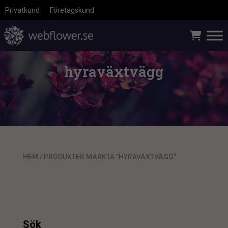
Privatkund
Företagskund
hyraväxtvägg
HEM
/ PRODUKTER MÄRKTA ”HYRAVÄXTVÄGG”
Sök