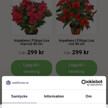
Impatiens | Flitiga Lisa
Impatiens | Flitiga Lisa
lila/röd 40 cm
röd 40 cm
299
kr
299
kr
Från:
Från:
Lägg till i
Lägg till i
varukorg
varukorg
Samtycke
Information
Om