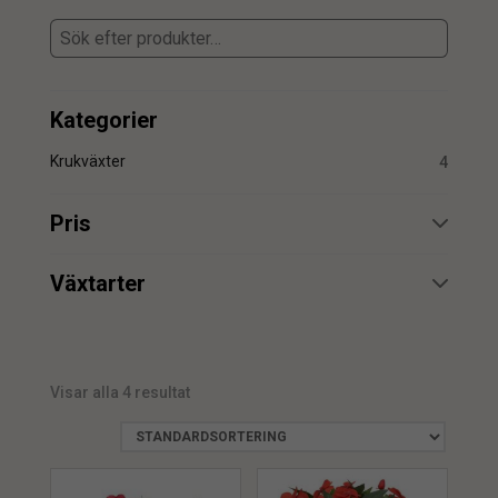
Kategorier
Krukväxter
4
Pris
min.
max.
Växtarter
Impatiens
4
Visar alla 4 resultat
min.
max.