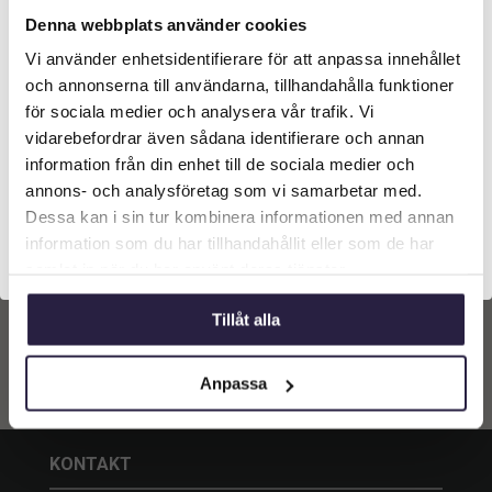
Denna webbplats använder cookies
Vi använder enhetsidentifierare för att anpassa innehållet
Välkommen till Webflower
och annonserna till användarna, tillhandahålla funktioner
Vilken typ av kund är du? Du kan alltid justera ditt val
för sociala medier och analysera vår trafik. Vi
Impatiens | Flitiga Lisa vita
Impatiens | Flitiga Lisa
längst upp på sidan.
40 cm
Rosa 40 cm
vidarebefordrar även sådana identifierare och annan
299
kr
information från din enhet till de sociala medier och
299
kr
Från:
Från:
Företagskund (exkl. moms)
annons- och analysföretag som vi samarbetar med.
Dessa kan i sin tur kombinera informationen med annan
Lägg till i
Lägg till i
information som du har tillhandahållit eller som de har
Privatkund (inkl. moms)
varukorg
varukorg
samlat in när du har använt deras tjänster.
Tillåt alla
Anpassa
KONTAKT