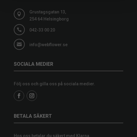
Grustagsgatan 13,

254 64 Helsingborg

042-33 00 20

info@webflower.se
SOCIALA MEDIER
Följ oss och gilla oss på sociala medier.
BETALA SÄKERT
Hos oss betalar du säkert med Klarna.