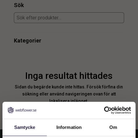
Sök
Kategorier
Inga resultat hittades
Sidan du begärde kunde inte hittas. Försök förfina din
sökning eller använd navigeringen ovan för att
lokalisera inlägget.
Samtycke
Information
Om