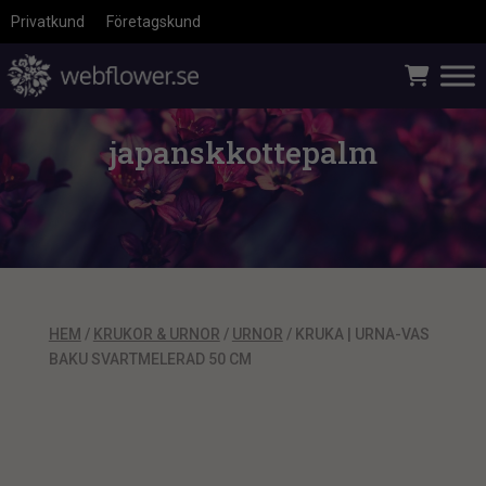
Privatkund
Företagskund
japanskkottepalm
HEM
/
KRUKOR & URNOR
/
URNOR
/ KRUKA | URNA-VAS
BAKU SVARTMELERAD 50 CM