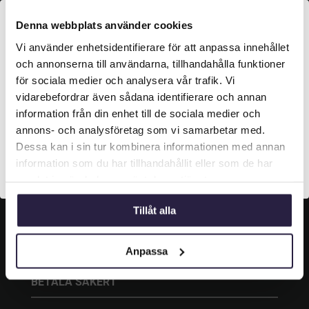
KONTAKT
Denna webbplats använder cookies
Vi använder enhetsidentifierare för att anpassa innehållet
Grustagsgatan 13,
Välkommen till Webflower

254 64 Helsingborg
och annonserna till användarna, tillhandahålla funktioner
Vilken typ av kund är du? Du kan alltid justera ditt val
för sociala medier och analysera vår trafik. Vi

042-33 00 20
längst upp på sidan.
vidarebefordrar även sådana identifierare och annan
information från din enhet till de sociala medier och

info@webflower.se
Företagskund (exkl. moms)
annons- och analysföretag som vi samarbetar med.
Dessa kan i sin tur kombinera informationen med annan
information som du har tillhandahållit eller som de har
SOCIALA MEDIER
Privatkund (inkl. moms)
samlat in när du har använt deras tjänster.
Följ oss och gilla oss på sociala medier.
Tillåt alla
Anpassa
BETALA SÄKERT