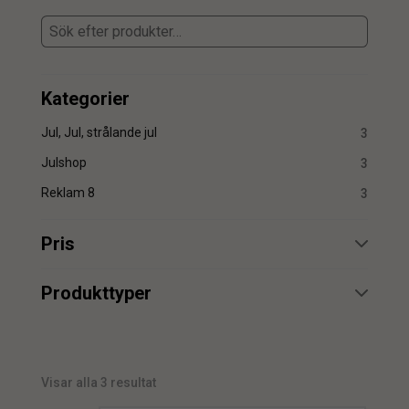
Kategorier
Jul, Jul, strålande jul
3
Julshop
3
Reklam 8
3
Pris
min.
max.
Produkttyper
Snöglob
3
Visar alla 3 resultat
min.
max.