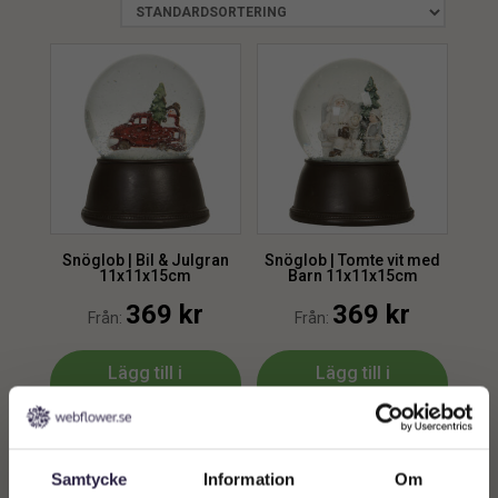
Snöglob | Bil & Julgran
Snöglob | Tomte vit med
11x11x15cm
Barn 11x11x15cm
369
kr
369
kr
Från:
Från:
Lägg till i
Lägg till i
varukorg
varukorg
Samtycke
Information
Om