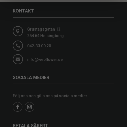
KONTAKT
Grustagsgatan 13,

254 64 Helsingborg

042-33 00 20

info@webflower.se
SOCIALA MEDIER
Följ oss och gilla oss på sociala medier.
BETALA SÄKERT