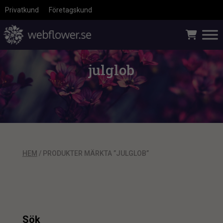
Privatkund
Företagskund
julglob
HEM
/ PRODUKTER MÄRKTA ”JULGLOB”
Sök