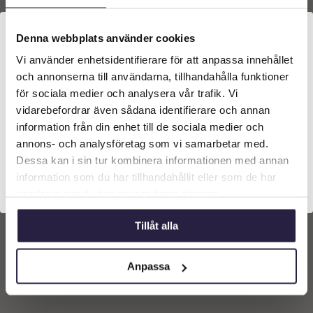
Denna webbplats använder cookies
Vi använder enhetsidentifierare för att anpassa innehållet
Välkommen till Webflower
och annonserna till användarna, tillhandahålla funktioner
Vilken typ av kund är du? Du kan alltid justera ditt val
för sociala medier och analysera vår trafik. Vi
längst upp på sidan.
vidarebefordrar även sådana identifierare och annan
Snöglob | Tomte vit med
information från din enhet till de sociala medier och
Ren 11x11x15cm
Företagskund (exkl. moms)
annons- och analysföretag som vi samarbetar med.
369
kr
Från:
Dessa kan i sin tur kombinera informationen med annan
information som du har tillhandahållit eller som de har
Privatkund (inkl. moms)
Lägg till i
samlat in när du har använt deras tjänster.
varukorg
Tillåt alla
Anpassa