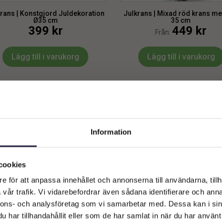
rans | Konstgjord Juldekoration
Julkrans | Mixad röd krans me
Ø35 cm
35 cm
399
kr
449
kr
Från:
Lägg till i varukorg
Lägg till i varukorg
Information
Välkommen till Webflower
Vilken typ av kund är du? Du kan alltid justera ditt val längst upp
cookies
på sidan.
e för att anpassa innehållet och annonserna till användarna, tillh
vår trafik. Vi vidarebefordrar även sådana identifierare och anna
Företagskund (exkl. moms)
nnons- och analysföretag som vi samarbetar med. Dessa kan i sin
har tillhandahållit eller som de har samlat in när du har använt 
rans | Ädelgran krans Ø50cm
KRANS | BLOMMIG MIX KRANS 