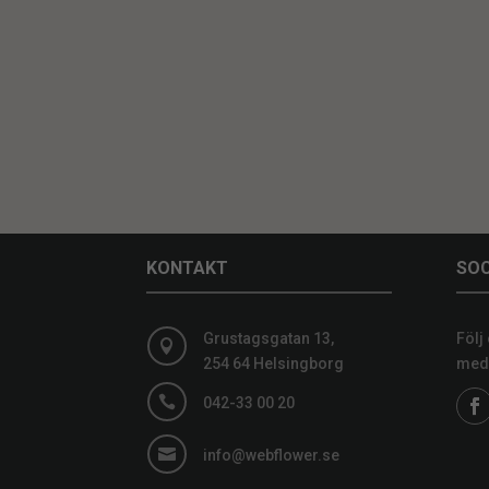
KONTAKT
SOC
Grustagsgatan 13,
Följ

254 64 Helsingborg
medi

042-33 00 20

info@webflower.se