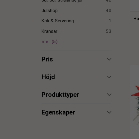
Jul, Jul, strålande jul
42
Julshop
40
Hä
Kök & Servering
1
Kransar
53
mer
(
5
)
Pris
min.
max.
Höjd
min.
max.
Produkttyper
Hänge
1
min.
max.
Egenskaper
Julkrans
5
UV
1
Krans
43
min.
max.