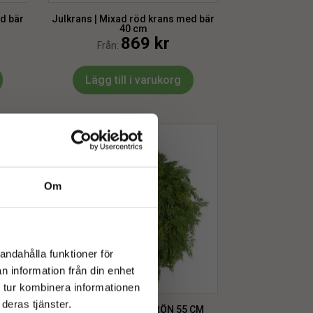
d bär
Julkrans | Mixad röd krans med bär
40 cm
869
kr
Från:
Lägg till i varukorg
Om
andahålla funktioner för
n information från din enhet
 tur kombinera informationen
deras tjänster.
50 CM
KRANS | CYPRESS GRÖN 55 CM