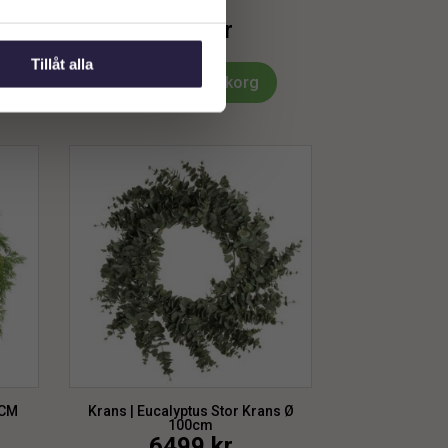
1209
kr
Tillåt alla
Lägg till i varukorg
 CM
Krans | Eucalyptus Stor Krans Ø
100cm
6499
kr