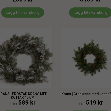
Lägg till i varukorg
Lägg till i varukorg
KRANS | FROSTAD KRANS MED
Krans | Grankrans med kottar
KOTTAR 45 CM
589
kr
519
kr
Från:
Från: