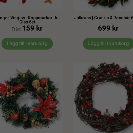
nge | Vinglas -Koppmarkör Jul
Julkrans | Granris & Rönnbär 
Glas 6st
159
kr
699
kr
Från:
Lägg till i varukorg
Lägg till i varukorg