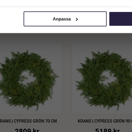
Privatkund (inkl. moms)
629
kr
2909
kr
Anpassa
Lägg till i varukorg
Lägg till i varukorg
RANS | CYPRESS GRÖN 70 CM
KRANS | CYPRESS GRÖN 90
2809
kr
5189
kr