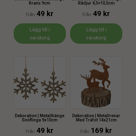
Krans 9cm
Rådjur 4,5×10,5cm
49
kr
49
kr
Från:
Från:
Lägg till i
Lägg till i
varukorg
varukorg
Dekoration | Metallhänge
Dekoration | Metallrenar
Snöflinga 9x10cm
Med Träfot 14x21cm
49
kr
169
kr
Från:
Från: