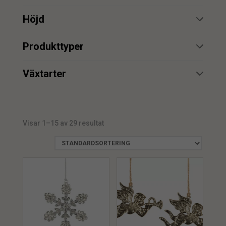
min.
max.
Höjd
min.
max.
Produkttyper
Dekoration
22
min.
max.
Växtarter
Girlang
4
Julgran
2
min.
max.
Visar 1–15 av 29 resultat