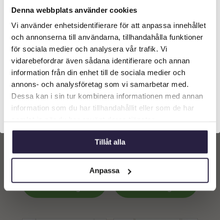
Denna webbplats använder cookies
Vi använder enhetsidentifierare för att anpassa innehållet
Välkommen till Webflower
och annonserna till användarna, tillhandahålla funktioner
Vilken typ av kund är du? Du kan alltid justera ditt val
för sociala medier och analysera vår trafik. Vi
längst upp på sidan.
vidarebefordrar även sådana identifierare och annan
information från din enhet till de sociala medier och
Företagskund (exkl. moms)
annons- och analysföretag som vi samarbetar med.
Dessa kan i sin tur kombinera informationen med annan
information som du har tillhandahållit eller som de har
Privatkund (inkl. moms)
samlat in när du har använt deras tjänster.
Dekoration | Snöflinga
Dekoration | Snöflinga
Bella Guld 20cm
Bella Silver 13cm
Tillåt alla
169
kr
89
kr
Från:
Från:
Anpassa
Lägg till i
Lägg till i
varukorg
varukorg