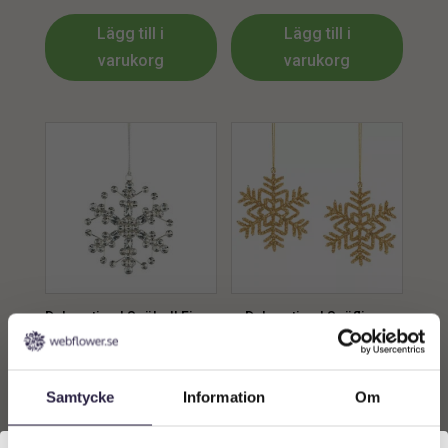
Lägg till i
Lägg till i
varukorg
varukorg
Dekoration | Snöboll Fiora
Dekoration | Snöflinga
Silver 11cm
Bella Guld 13cm
79
kr
89
kr
Från:
Samtycke
Information
Om
Lägg till i
Lägg till i
varukorg
varukorg