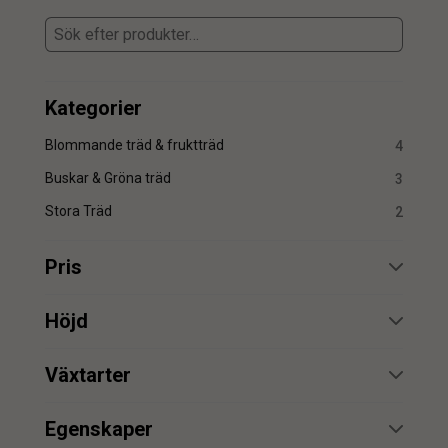
Kategorier
Blommande träd & fruktträd
4
Buskar & Gröna träd
3
Stora Träd
2
Pris
min.
max.
Höjd
min.
max.
Växtarter
Kaffeträd
5
min.
max.
Egenskaper