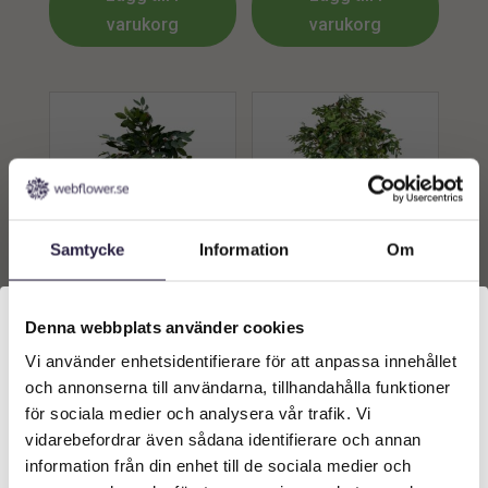
varukorg
varukorg
Samtycke
Information
Om
Kaffeträd | Konstgjord
Kaffeträd | Konstgjord
äkta stam kaffeblomma
Glasfiberstam Grönt
Denna webbplats använder cookies
UV 140 cm
kaffeblomma UV 270 cm
5339
kr
32979
kr
Vi använder enhetsidentifierare för att anpassa innehållet
Från:
Välkommen till Webflower
och annonserna till användarna, tillhandahålla funktioner
Vilken typ av kund är du? Du kan alltid justera ditt val
för sociala medier och analysera vår trafik. Vi
Lägg till i
Lägg till i
längst upp på sidan.
vidarebefordrar även sådana identifierare och annan
varukorg
varukorg
information från din enhet till de sociala medier och