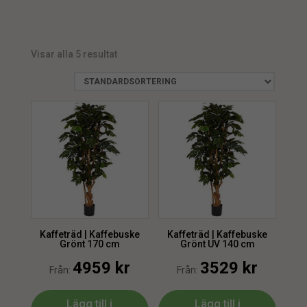
UV
4
min.
max.
Visar alla 5 resultat
Kaffeträd | Kaffebuske
Kaffeträd | Kaffebuske
Grönt 170 cm
Grönt UV 140 cm
4959
kr
3529
kr
Från:
Från:
Lägg till i
Lägg till i