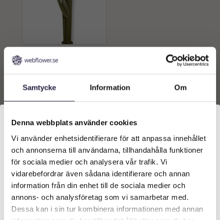
Kaktus | Chaparal Hög
Grön 216 cm
15929
kr
Samtycke
Information
Om
Lägg till i
varukorg
Denna webbplats använder cookies
Vi använder enhetsidentifierare för att anpassa innehållet
Välkommen till Webflower
och annonserna till användarna, tillhandahålla funktioner
Vilken typ av kund är du? Du kan alltid justera ditt val
för sociala medier och analysera vår trafik. Vi
längst upp på sidan.
vidarebefordrar även sådana identifierare och annan
information från din enhet till de sociala medier och
Företagskund (exkl. moms)
annons- och analysföretag som vi samarbetar med.
Dessa kan i sin tur kombinera informationen med annan
KONTAKT