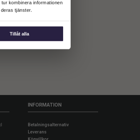
 tur kombinera informationen
deras tjänster.
Tillåt alla
INFORMATION
d
Betalningsalternativ
Leverans
Köpvillkor