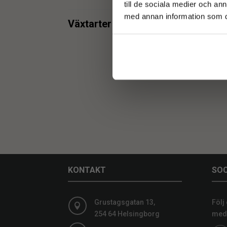
till de sociala medier och a
med annan information som du 
min.
max.
Växtarter
Kak
Kaktus
1
min.
max.
KONTAKT
SOC
Grustagsgatan 13,
Följ

254 64 Helsingborg
medi