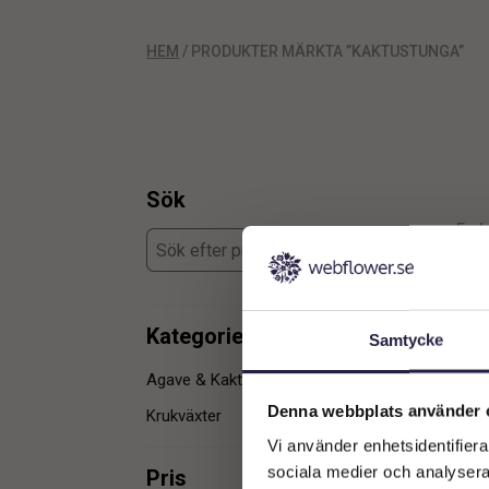
HEM
/ PRODUKTER MÄRKTA ”KAKTUSTUNGA”
Sök
Enda
Kategorier
Samtycke
Agave & Kaktusar
1
Denna webbplats använder 
Krukväxter
1
Vi använder enhetsidentifierar
sociala medier och analysera 
Pris