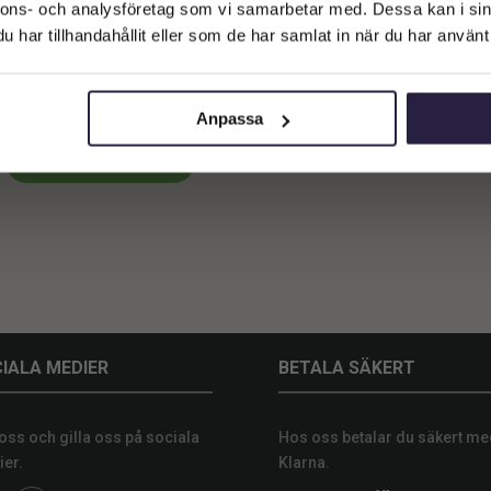
Företagskund (exkl. moms)
nnons- och analysföretag som vi samarbetar med. Dessa kan i sin
har tillhandahållit eller som de har samlat in när du har använt 
Privatkund (inkl. moms)
tus | Svärmorstunga Grön 70 cm
1959
kr
Från:
Anpassa
Lägg till i varukorg
IALA MEDIER
BETALA SÄKERT
 oss och gilla oss på sociala
Hos oss betalar du säkert me
er.
Klarna.