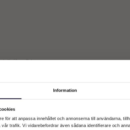
st ett sökresultat
Information
Välkommen till Webflower
Vilken typ av kund är du? Du kan alltid justera ditt val längst upp
cookies
på sidan.
e för att anpassa innehållet och annonserna till användarna, tillh
vår trafik. Vi vidarebefordrar även sådana identifierare och anna