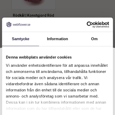
Rödkål | Konstgjord Röd
15 cm
199
kr
Från:
Samtycke
Information
Om
Lägg till i
varukorg
Denna webbplats använder cookies
Vi använder enhetsidentifierare för att anpassa innehållet
Välkommen till Webflower
och annonserna till användarna, tillhandahålla funktioner
Vilken typ av kund är du? Du kan alltid justera ditt val
för sociala medier och analysera vår trafik. Vi
längst upp på sidan.
vidarebefordrar även sådana identifierare och annan
information från din enhet till de sociala medier och
Företagskund (exkl. moms)
annons- och analysföretag som vi samarbetar med.
KONTAKT
Dessa kan i sin tur kombinera informationen med annan
information som du har tillhandahållit eller som de har
Privatkund (inkl. moms)
Grustagsgatan 13,
samlat in när du har använt deras tjänster.
