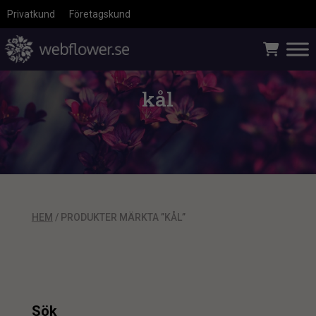
Privatkund
Företagskund
kål
HEM
/ PRODUKTER MÄRKTA ”KÅL”
Sök