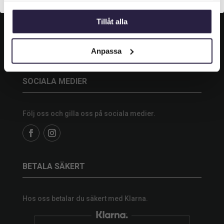
254 64 Helsingborg
Tillåt alla

042-33 00 20

info@webflower.se
Anpassa
SOCIALA MEDIER
Följ oss och gilla oss på sociala medier.
BETALA SÄKERT
Hos oss betalar du säkert med Klarna.