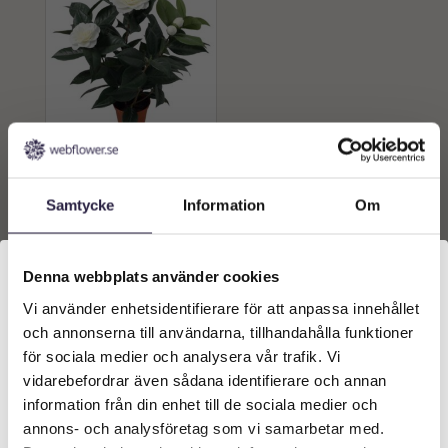
Camellia Japonica |
Konstgjord Kamelia 42cm
Samtycke
Information
Om
499
kr
Från:
Lägg till i
Denna webbplats använder cookies
varukorg
Vi använder enhetsidentifierare för att anpassa innehållet
Välkommen till Webflower
och annonserna till användarna, tillhandahålla funktioner
Vilken typ av kund är du? Du kan alltid justera ditt val
för sociala medier och analysera vår trafik. Vi
längst upp på sidan.
vidarebefordrar även sådana identifierare och annan
information från din enhet till de sociala medier och
Företagskund (exkl. moms)
annons- och analysföretag som vi samarbetar med.