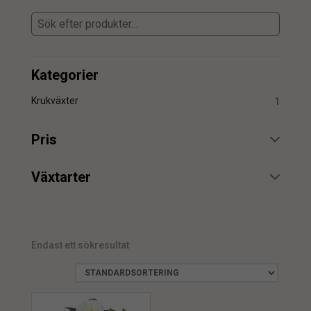
Kategorier
Krukväxter
1
Pris
min.
max.
Växtarter
Camellia japonica
1
Endast ett sökresultat
min.
max.