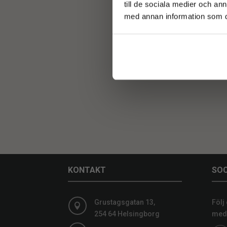
till de sociala medier och a
med annan information som du 
S
KONTAKT
SOC
Grustagsgatan 13,
Följ

254 64 Helsingborg
medi