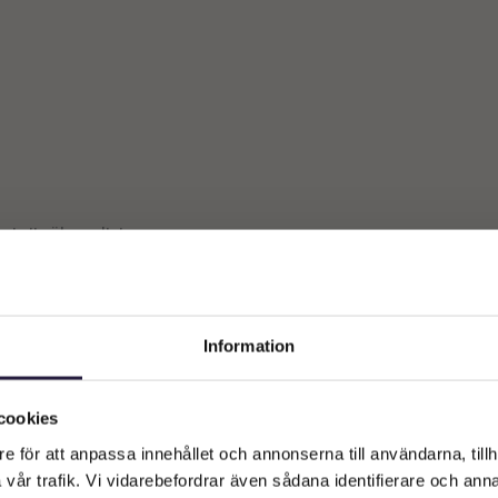
st ett sökresultat
Information
Välkommen till Webflower
Vilken typ av kund är du? Du kan alltid justera ditt val längst upp
cookies
på sidan.
e för att anpassa innehållet och annonserna till användarna, tillh
vår trafik. Vi vidarebefordrar även sådana identifierare och anna