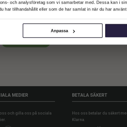
Företagskund (exkl. moms)
nnons- och analysföretag som vi samarbetar med. Dessa kan i sin
har tillhandahållit eller som de har samlat in när du har använt 
Privatkund (inkl. moms)
peldosa | Karusell Med Hästar
12x21cm
599
kr
Från:
Anpassa
Lägg till i varukorg
IALA MEDIER
BETALA SÄKERT
 oss och gilla oss på sociala
Hos oss betalar du säkert me
er.
Klarna.