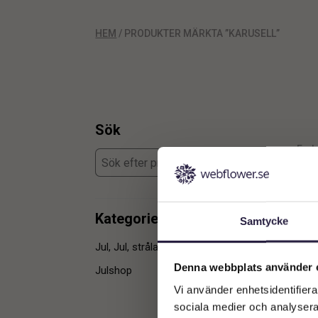
HEM
/ PRODUKTER MÄRKTA ”KARUSELL”
Sök
Enda
Kategorier
Samtycke
Jul, Jul, strålande jul
1
Denna webbplats använder 
Julshop
1
Vi använder enhetsidentifierar
sociala medier och analysera 