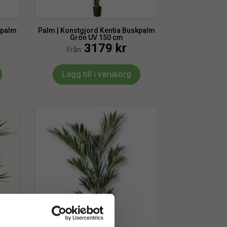
kpalm
Palm | Konstgjord Kentia Buskpalm
Grön UV 150 cm
3179
kr
Från:
Lägg till i varukorg