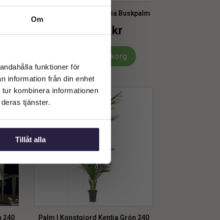
kpalm
Palm | Konstgjord Kentia Buskpalm
Om
UV 220 cm
7739
kr
Från:
Lägg till i varukorg
andahålla funktioner för
n information från din enhet
 tur kombinera informationen
deras tjänster.
Tillåt alla
n 240
Palm | Konstgjord Kentia Grön 240