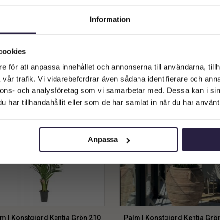
m | Konstgjord Kentia Buskpalm
Palm | Konstgjord Kentia Bus
Information
Grön UV 200 cm
UV 140cm
3589
kr
3974
kr
Välkommen till Webflower
Vilken typ av kund är du? Du kan alltid justera ditt val längst upp
cookies
Lägg till i varukorg
Lägg till i varukorg
på sidan.
e för att anpassa innehållet och annonserna till användarna, tillh
vår trafik. Vi vidarebefordrar även sådana identifierare och anna
Företagskund (exkl. moms)
nnons- och analysföretag som vi samarbetar med. Dessa kan i sin
har tillhandahållit eller som de har samlat in när du har använt 
Privatkund (inkl. moms)
Anpassa
m | Konstgjord Kentia Grön 210
Palm | Konstgjord Kentia Grö