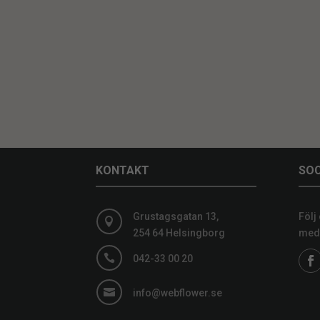
KONTAKT
SOC
Grustagsgatan 13,
Följ

254 64 Helsingborg
medi

042-33 00 20

info@webflower.se