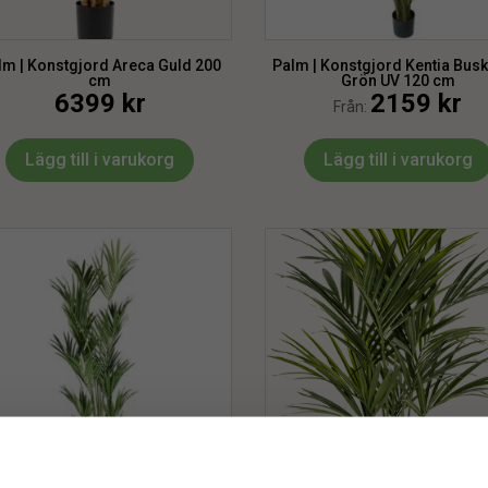
lm | Konstgjord Areca Guld 200
Palm | Konstgjord Kentia Bus
cm
Grön UV 120 cm
6399
kr
2159
kr
Från:
Lägg till i varukorg
Lägg till i varukorg