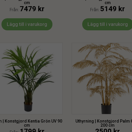
cm
cm
7479
kr
5149
kr
Från:
Från:
Lägg till i varukorg
Lägg till i varukorg
 | Konstgjord Kentia Grön UV 90
Uthyrning | Konstgjord Palm 
cm
200 cm
1799
kr
2500
kr