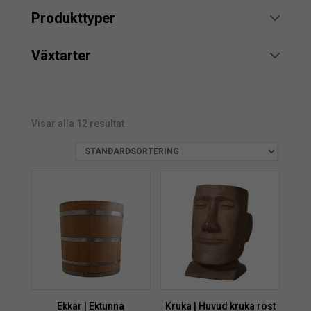
min.
max.
Produkttyper
Urna
2
min.
max.
Växtarter
Ekkar
1
min.
max.
Visar alla 12 resultat
Ekkar | Ektunna
Kruka | Huvud kruka rost