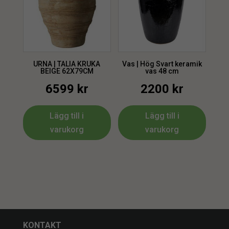
URNA | TALIA KRUKA
Vas | Hög Svart keramik
BEIGE 62X79CM
vas 48 cm
6599
kr
2200
kr
Lägg till i
Lägg till i
varukorg
varukorg
KONTAKT