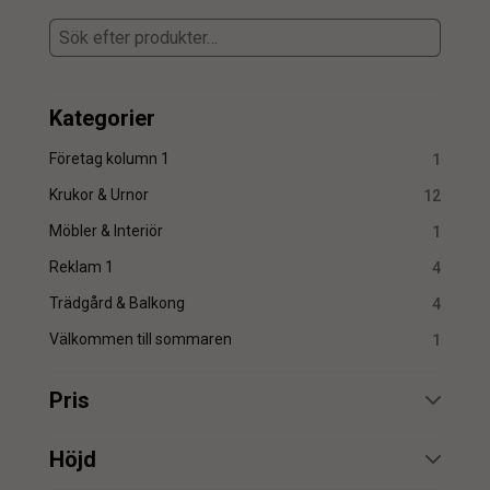
Kategorier
Företag kolumn 1
1
Krukor & Urnor
12
Möbler & Interiör
1
Reklam 1
4
Trädgård & Balkong
4
Välkommen till sommaren
1
Pris
min.
max.
Höjd