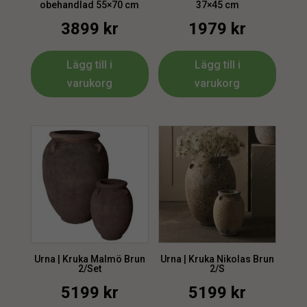
obehandlad 55×70 cm
37×45 cm
3899
kr
1979
kr
Lägg till i
Lägg till i
varukorg
varukorg
Urna | Kruka Malmö Brun
Urna | Kruka Nikolas Brun
2/Set
2/S
5199
kr
5199
kr