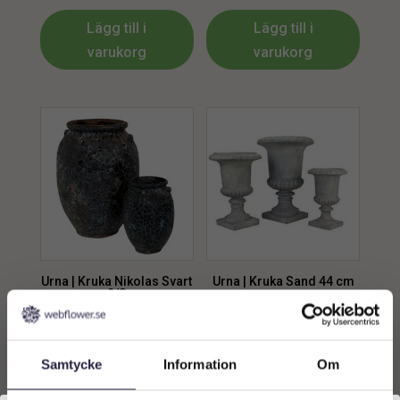
Lägg till i
Lägg till i
varukorg
varukorg
Urna | Kruka Nikolas Svart
Urna | Kruka Sand 44 cm
2/S
5199
kr
599
kr
Samtycke
Information
Om
Lägg till i
Lägg till i
varukorg
varukorg