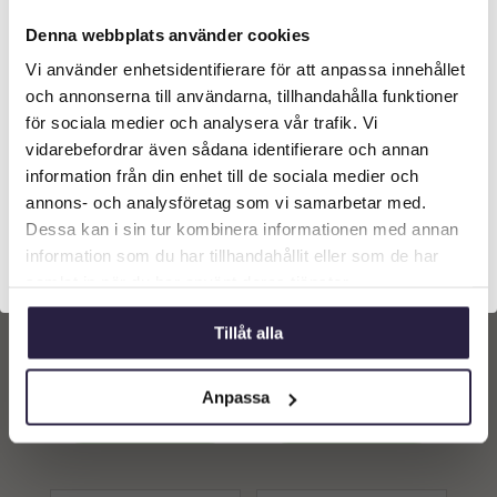
Denna webbplats använder cookies
Vi använder enhetsidentifierare för att anpassa innehållet
Välkommen till Webflower
och annonserna till användarna, tillhandahålla funktioner
Vilken typ av kund är du? Du kan alltid justera ditt val
för sociala medier och analysera vår trafik. Vi
längst upp på sidan.
vidarebefordrar även sådana identifierare och annan
information från din enhet till de sociala medier och
Företagskund (exkl. moms)
annons- och analysföretag som vi samarbetar med.
Dessa kan i sin tur kombinera informationen med annan
information som du har tillhandahållit eller som de har
Privatkund (inkl. moms)
URNA | TALIA ANTIK
URNA | TALIA ANTIK
samlat in när du har använt deras tjänster.
KRUKA 32X30CM
KRUKA 54x48CM
959
kr
2899
kr
Tillåt alla
Från:
Från:
Lägg till i
Lägg till i
Anpassa
varukorg
varukorg