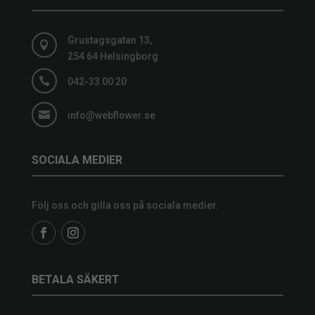
Grustagsgatan 13,

254 64 Helsingborg

042-33 00 20

info@webflower.se
SOCIALA MEDIER
Följ oss och gilla oss på sociala medier.
BETALA SÄKERT