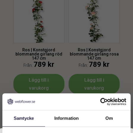
Ros | Konstgjord
Ros | Konstgjord
blommande girlang röd
blommande girlang rosa
147 cm
147 cm
789
kr
789
kr
Från:
Från:
Lägg till i
Lägg till i
varukorg
varukorg
Samtycke
Information
Om