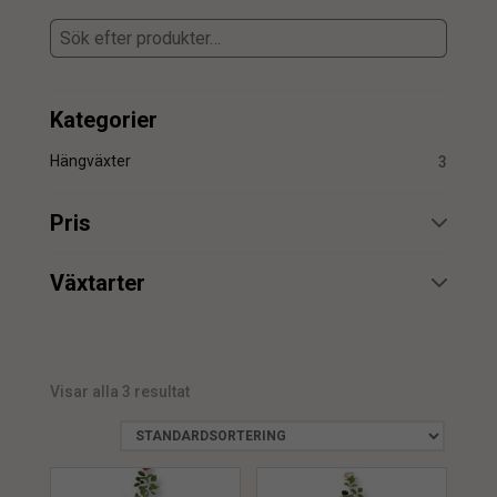
Kategorier
Hängväxter
3
Pris
min.
max.
Växtarter
Ros
3
Visar alla 3 resultat
min.
max.