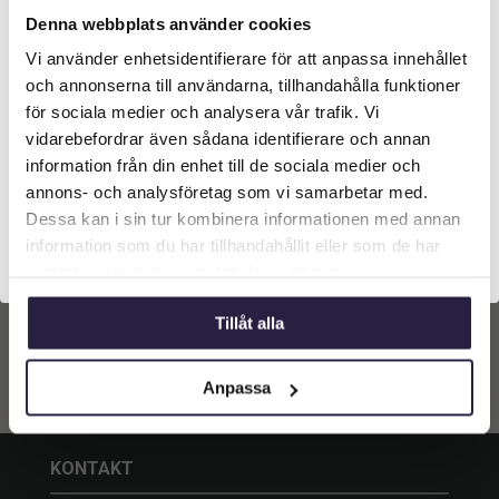
Denna webbplats använder cookies
Vi använder enhetsidentifierare för att anpassa innehållet
Välkommen till Webflower
och annonserna till användarna, tillhandahålla funktioner
Vilken typ av kund är du? Du kan alltid justera ditt val
för sociala medier och analysera vår trafik. Vi
Ros | Konstgjord
längst upp på sidan.
blommande girlang
vidarebefordrar även sådana identifierare och annan
vit147 cm
information från din enhet till de sociala medier och
789
kr
Från:
Företagskund (exkl. moms)
annons- och analysföretag som vi samarbetar med.
Dessa kan i sin tur kombinera informationen med annan
Lägg till i
information som du har tillhandahållit eller som de har
Privatkund (inkl. moms)
varukorg
samlat in när du har använt deras tjänster.
Tillåt alla
Anpassa
KONTAKT