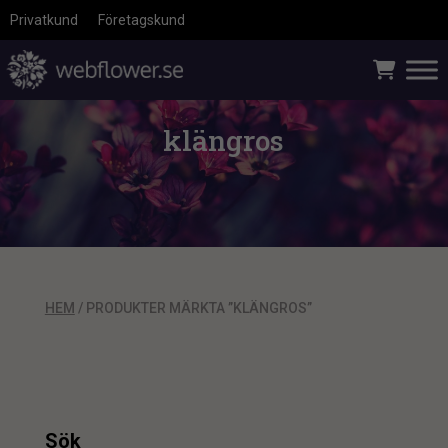
Privatkund
Företagskund
klängros
HEM
/ PRODUKTER MÄRKTA ”KLÄNGROS”
Sök