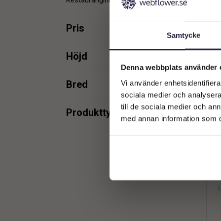
Restauranginredning
6
Pris
Samtycke
min.
max.
Höjd
Denna webbplats använder 
min.
max.
Bred
Vi använder enhetsidentifierar
sociala medier och analysera 
min.
max.
till de sociala medier och a
min.
max.
Produkttyper
med annan information som du 
Bonbonjär
1
min.
max.
Förvaringsburk
2
Glaskupa
3
min.
max.