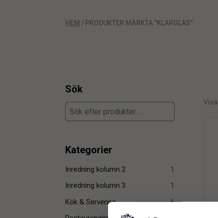
HEM
/ PRODUKTER MÄRKTA ”KLARGLAS”
Sök
Visar
Kategorier
Inredning kolumn 2
1
Inredning kolumn 3
1
Kök & Servering
6