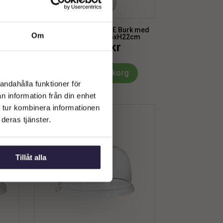
 med
Förvaringsburk | KALLE Burk med
Om
cm
lock, Klar/brun Ø9.5xH22cm
199
kr
Från:
Lägg till i varukorg
andahålla funktioner för
n information från din enhet
 tur kombinera informationen
deras tjänster.
Tillåt alla