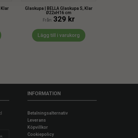
 Klar
Glaskupa | BELLA Glaskupa S, Klar
Ø22xH16 cm
329
kr
Från:
Lägg till i varukorg
INFORMATION
d
Betalningsalternativ
Leverans
Köpvillkor
Cookiepolicy