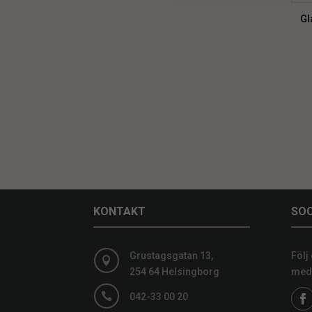
Gl
KONTAKT
SOC
Grustagsgatan 13,
Följ

254 64 Helsingborg
medi

042-33 00 20