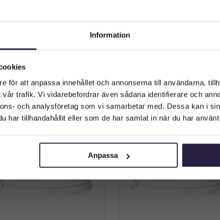
Bonbonjär | ASTON Skål-Urna
Förvaringsburk | KALLE Burk
Information
förvaringsburk glas med lock
lock, Klar/brun Ø9.5xH17 
Ø27xH52 cm
689
kr
199
kr
Välkommen till Webflower
Från:
Vilken typ av kund är du? Du kan alltid justera ditt val längst upp
cookies
Lägg till i varukorg
Lägg till i varukorg
på sidan.
e för att anpassa innehållet och annonserna till användarna, tillh
vår trafik. Vi vidarebefordrar även sådana identifierare och anna
Företagskund (exkl. moms)
nnons- och analysföretag som vi samarbetar med. Dessa kan i sin
har tillhandahållit eller som de har samlat in när du har använt 
Privatkund (inkl. moms)
Anpassa