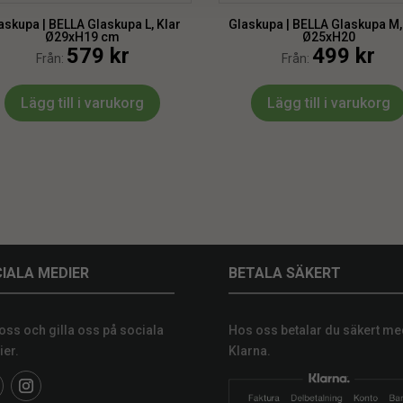
askupa | BELLA Glaskupa L, Klar
Glaskupa | BELLA Glaskupa M,
Ø29xH19 cm
Ø25xH20
579
kr
499
kr
Från:
Från:
Lägg till i varukorg
Lägg till i varukorg
IALA MEDIER
BETALA SÄKERT
 oss och gilla oss på sociala
Hos oss betalar du säkert me
er.
Klarna.