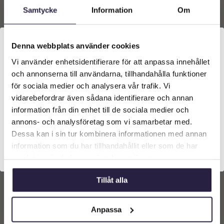
Samtycke
Information
Om
Denna webbplats använder cookies
Vi använder enhetsidentifierare för att anpassa innehållet
Välkommen till Webflower
och annonserna till användarna, tillhandahålla funktioner
Vilken typ av kund är du? Du kan alltid justera ditt val
för sociala medier och analysera vår trafik. Vi
längst upp på sidan.
vidarebefordrar även sådana identifierare och annan
information från din enhet till de sociala medier och
Företagskund (exkl. moms)
annons- och analysföretag som vi samarbetar med.
Karaff | NOMI Klar
Ø15xH32 cm
Dessa kan i sin tur kombinera informationen med annan
369
kr
information som du har tillhandahållit eller som de har
Privatkund (inkl. moms)
Från:
samlat in när du har använt deras tjänster.
Lägg till i
Tillåt alla
varukorg
Anpassa