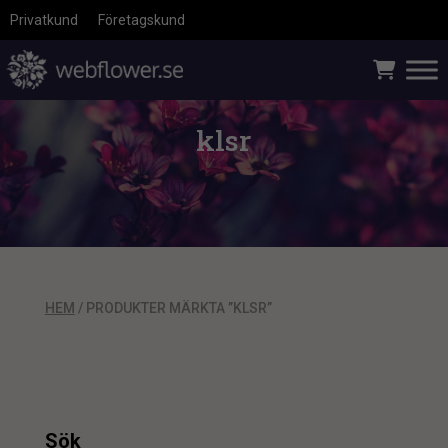
Privatkund
Företagskund
klsr
HEM
/ PRODUKTER MÄRKTA ”KLSR”
Sök