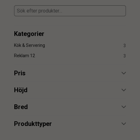
Kategorier
Kök & Servering
3
Reklam 12
3
Pris
min.
max.
Höjd
min.
max.
Bred
min.
max.
min.
max.
Produkttyper
Kanna
1
min.
max.