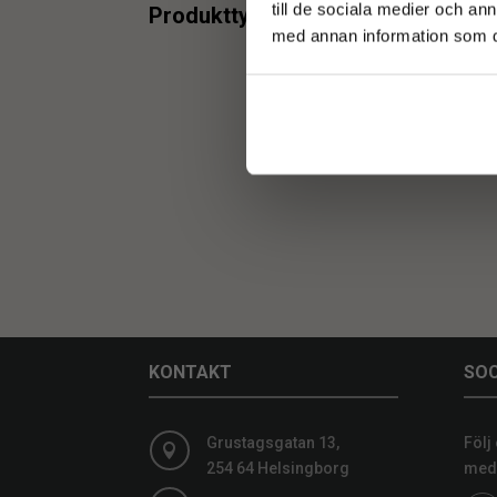
min.
max.
till de sociala medier och a
Produkttyper
med annan information som du 
Hylla
2
H
min.
max.
KONTAKT
SOC
Grustagsgatan 13,
Följ

254 64 Helsingborg
medi