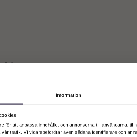
 alla 2 resultat
Information
Välkommen till Webflower
Vilken typ av kund är du? Du kan alltid justera ditt val längst upp
cookies
på sidan.
e för att anpassa innehållet och annonserna till användarna, tillh
vår trafik. Vi vidarebefordrar även sådana identifierare och anna