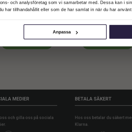
Företagskund (exkl. moms)
nnons- och analysföretag som vi samarbetar med. Dessa kan i sin
har tillhandahållit eller som de har samlat in när du har använt 
Privatkund (inkl. moms)
ylla | Häng med Krokar 100 cm
Hylla | Häng med Krokar 12
749
kr
849
kr
Från:
Anpassa
Lägg till i varukorg
Lägg till i varukorg
IALA MEDIER
BETALA SÄKERT
 oss och gilla oss på sociala
Hos oss betalar du säkert me
er.
Klarna.