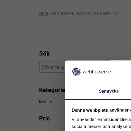
HEM
/ PRODUKTER MÄRKTA ”KÖKSHYLLA”
Sök
Visar
Kategorier
Samtycke
Möbler
2
Denna webbplats använder 
Pris
Vi använder enhetsidentifierar
sociala medier och analysera 