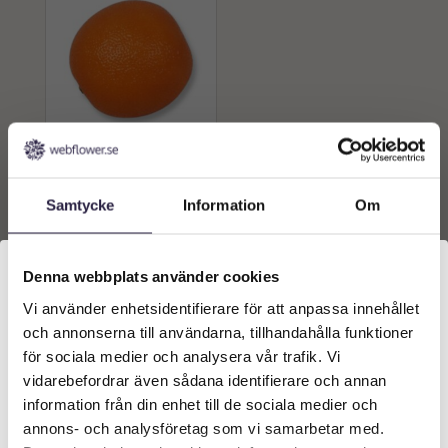
Apelsin | Konstgjord frukt
Orange 8 cm
Samtycke
Information
Om
79
kr
Från:
Lägg till i
Denna webbplats använder cookies
varukorg
Vi använder enhetsidentifierare för att anpassa innehållet
Välkommen till Webflower
och annonserna till användarna, tillhandahålla funktioner
Vilken typ av kund är du? Du kan alltid justera ditt val
för sociala medier och analysera vår trafik. Vi
längst upp på sidan.
vidarebefordrar även sådana identifierare och annan
information från din enhet till de sociala medier och
Företagskund (exkl. moms)
annons- och analysföretag som vi samarbetar med.