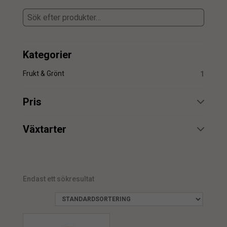
Kategorier
Frukt & Grönt
1
Pris
min.
max.
Växtarter
Apelsin
1
Endast ett sökresultat
min.
max.