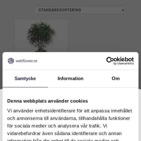
Samtycke
Information
Om
Palm | Konstgjord Aralia
Grön UV 170 cm
4249
kr
Från:
Denna webbplats använder cookies
Vi använder enhetsidentifierare för att anpassa innehållet
Välkommen till Webflower
Lägg till i
och annonserna till användarna, tillhandahålla funktioner
varukorg
Vilken typ av kund är du? Du kan alltid justera ditt val
för sociala medier och analysera vår trafik. Vi
längst upp på sidan.
vidarebefordrar även sådana identifierare och annan
information från din enhet till de sociala medier och