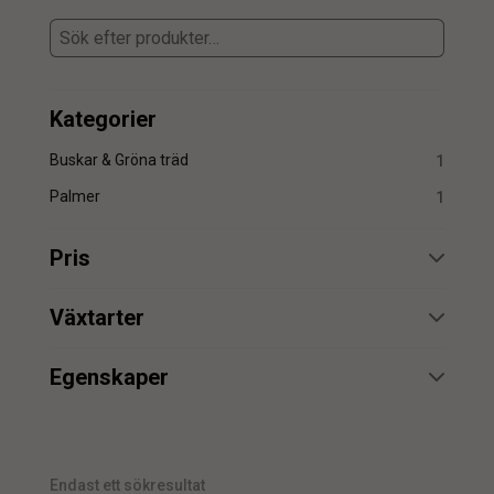
Kategorier
Buskar & Gröna träd
1
Palmer
1
Pris
min.
max.
Växtarter
Palm
1
Egenskaper
UV
1
min.
max.
Endast ett sökresultat