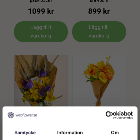
påsk 65cm
blå 45cm
1099
kr
899
kr
Lägg till i
Lägg till i
varukorg
varukorg
Bukett | Konstgjord mix
Bukett | Konstgjord påsk
gul 45cm
bukett Gul 35 cm
579
kr
299
kr
Samtycke
Information
Om