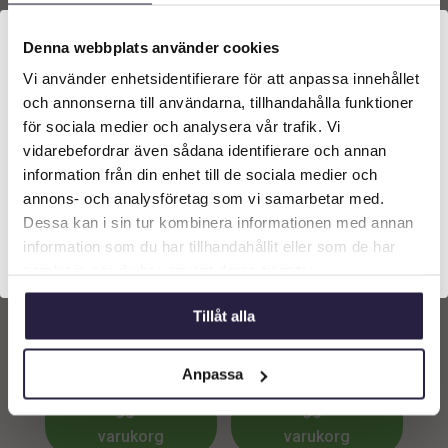
Lägg till i
Lägg till i
Denna webbplats använder cookies
varukorg
varukorg
Vi använder enhetsidentifierare för att anpassa innehållet
Välkommen till Webflower
och annonserna till användarna, tillhandahålla funktioner
Vilken typ av kund är du? Du kan alltid justera ditt val
för sociala medier och analysera vår trafik. Vi
längst upp på sidan.
vidarebefordrar även sådana identifierare och annan
information från din enhet till de sociala medier och
Företagskund (exkl. moms)
annons- och analysföretag som vi samarbetar med.
Dessa kan i sin tur kombinera informationen med annan
information som du har tillhandahållit eller som de har
Privatkund (inkl. moms)
samlat in när du har använt deras tjänster.
Crocus | Konstgjord På
Crocus | Konstgjord På
Tillåt alla
Lök Gul UV 28 cm
Lök Lila UV 28 cm
109
kr
109
kr
Från:
Från:
Anpassa
Lägg till i
Lägg till i
varukorg
varukorg