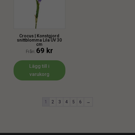
Crocus | Konstgjord
snittblomma Lila UV 30
cm
69
kr
Från:
Lägg till i
varukorg
1
2
3
4
5
6
→