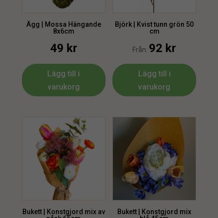
Ägg | Mossa Hängande
Björk | Kvist tunn grön 50
8x6cm
cm
49
kr
92
kr
Från:
Lägg till i
Lägg till i
varukorg
varukorg
Bukett | Konstgjord mix av
Bukett | Konstgjord mix