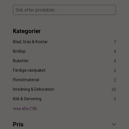
Kategorier
Blad, Gräs & Kvistar
7
Bröllop
4
Buketter
4
Färdiga växtpaket
2
Floristmaterial
2
Inredning & Dekoration
25
Kök & Servering
3
visa alla
(
18
)
Pris